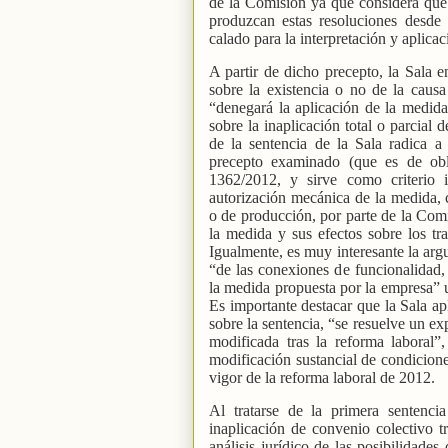
de la Comisión ya que considera que 
produzcan estas resoluciones desde 
calado para la interpretación y aplicac
A partir de dicho precepto, la Sala 
sobre la existencia o no de la caus
“denegará la aplicación de la medida”
sobre la inaplicación total o parcial 
de la sentencia de la Sala radica a
precepto examinado (que es de obl
1362/2012, y sirve como criterio in
autorización mecánica de la medida, 
o de producción, por parte de la Comi
la medida y sus efectos sobre los tra
Igualmente, es muy interesante la arg
“de las conexiones de funcionalidad, 
la medida propuesta por la empresa” u
Es importante destacar que la Sala apl
sobre la sentencia, “se resuelve un e
modificada tras la reforma laboral”
modificación sustancial de condiciones
vigor de la reforma laboral de 2012.
Al tratarse de la primera sentenc
inaplicación de convenio colectivo tr
análisis jurídico de las posibilidad