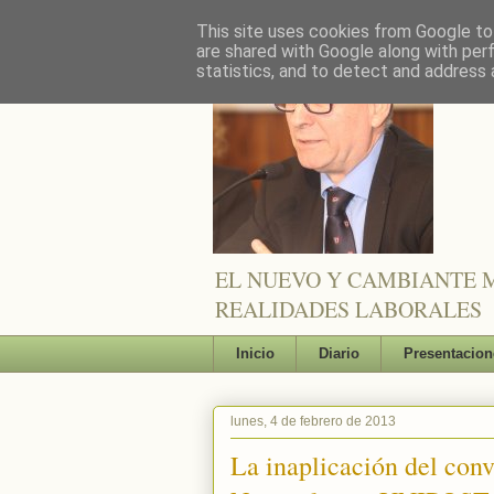
This site uses cookies from Google to 
are shared with Google along with per
statistics, and to detect and address 
EL NUEVO Y CAMBIANTE M
REALIDADES LABORALES
Inicio
Diario
Presentacion
lunes, 4 de febrero de 2013
La inaplicación del conv