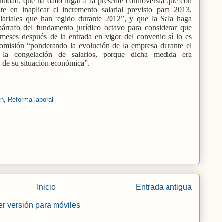
Entidad, que ha dado lugar a la presente controversia que con
nte en inaplicar el incremento salarial previsto para 2013,
salariales que han regido durante 2012”, y que la Sala haga
párrafo del fundamento jurídico octavo para considerar que
 meses después de la entrada en vigor del convenio sí lo es
omisión “ponderando la evolución de la empresa durante el
a la congelación de salarios, porque dicha medida era
a de su situación económica”.
ón
,
Reforma laboral
Inicio
Entrada antigua
er versión para móviles