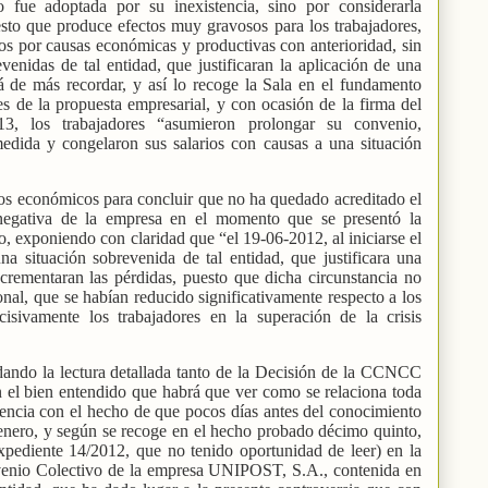
o fue adoptada por su inexistencia, sino por considerarla
sto que produce efectos muy gravosos para los trabajadores,
os por causas económicas y productivas con anterioridad, sin
venidas de tal entidad, que justificaran la aplicación de una
á de más recordar, y así lo recoge la Sala en el fundamento
 de la propuesta empresarial, y con ocasión de la firma del
, los trabajadores “asumieron prolongar su convenio,
medida y congelaron sus salarios con causas a una situación
tos económicos para concluir que no ha quedado acreditado el
negativa de la empresa en el momento que se presentó la
o, exponiendo con claridad que “el 19-06-2012, al iniciarse el
na situación sobrevenida de tal entidad, que justificara una
crementaran las pérdidas, puesto que dicha circunstancia no
onal, que se habían reducido significativamente respecto a los
isivamente los trabajadores en la superación de la crisis
ndo la lectura detallada tanto de la Decisión de la CCNCC
 el bien entendido que habrá que ver como se relaciona toda
encia con el hecho de que pocos días antes del conocimiento
enero, y según se recoge en el hecho probado décimo quinto,
ediente 14/2012, que no tenido oportunidad de leer) en la
nvenio Colectivo de la empresa UNIPOST, S.A., contenida en