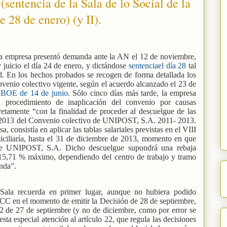
entencia de la Sala de lo Social de la
 28 de enero) (y II).
la empresa presentó demanda ante la AN el 12 de noviembre,
y juicio el día 24 de enero, y dictándose
sentenciael día 28
tal
d. En los hechos probados se recogen de forma detallada los
onvenio colectivo vigente, según el acuerdo alcanzado el 23 de
l
BOE de 14 de junio
. Sólo cinco días más tarde, la empresa
l procedimiento de inaplicación del convenio por causas
etamente “con la finalidad de proceder al descuelgue de las
 y 2013 del Convenio colectivo de UNIPOST, S.A. 2011- 2013.
 consistía en aplicar las tablas salariales previstas en el VIII
iliaría, hasta el 31 de diciembre de 2013, momento en que
 de UNIPOST, S.A. Dicho descuelgue supondrá una rebaja
l 15,71 % máximo, dependiendo del centro de trabajo y tramo
onda”.
Sala recuerda en primer lugar, aunque no hubiera podido
CC en el momento de emitir la Decisión de 28 de septiembre,
2 de 27 de septiembre (y no de diciembre, como por error se
sta especial atención al artículo 22, que regula las decisiones