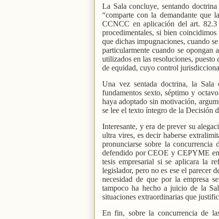
La Sala concluye, sentando doctrina
“comparte con la demandante que las
CCNCC en aplicación del art. 82.3 E
procedimentales, si bien coincidimos
que dichas impugnaciones, cuando se a
particularmente cuando se opongan a 
utilizados en las resoluciones, puest
de equidad, cuyo control jurisdicciona
Una vez sentada doctrina, la Sala e
fundamentos sexto, séptimo y octavo.
haya adoptado sin motivación, argume
se lee el texto íntegro de la Decisión 
Interesante, y era de prever su alegac
ultra vires, es decir haberse extrali
pronunciarse sobre la concurrencia 
defendido por CEOE y CEPYME en el P
tesis empresarial si se aplicara la r
legislador, pero no es ese el parecer 
necesidad de que por la empresa se
tampoco ha hecho a juicio de la Sal
situaciones extraordinarias que justif
En fin, sobre la concurrencia de la