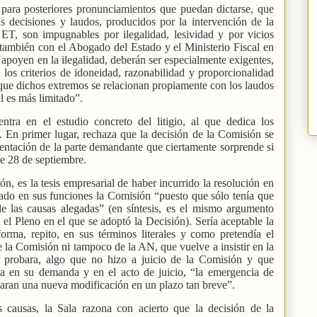
 para posteriores pronunciamientos que puedan dictarse, que
 decisiones y laudos, producidos por la intervención de la
T, son impugnables por ilegalidad, lesividad y por vicios
 también con el Abogado del Estado y el Ministerio Fiscal en
poyen en la ilegalidad, deberán ser especialmente exigentes,
los criterios de idoneidad, razonabilidad y proporcionalidad
o que dichos extremos se relacionan propiamente con los laudos
l es más limitado”.
ntra en el estudio concreto del litigio, al que dedica los
 En primer lugar, rechaza que la decisión de la Comisión se
ntación de la parte demandante que ciertamente sorprende si
de 28 de septiembre.
ión, es la tesis empresarial de haber incurrido la resolución en
mitado en sus funciones la Comisión “puesto que sólo tenía que
de las causas alegadas” (en síntesis, es el mismo argumento
leno en el que se adoptó la Decisión). Sería aceptable la
eforma, repito, en sus términos literales y como pretendía el
de la Comisión ni tampoco de la AN, que vuelve a insistir en la
 probara, algo que no hizo a juicio de la Comisión y que
a en su demanda y en el acto de juicio, “la emergencia de
icaran una nueva modificación en un plazo tan breve”.
s causas, la Sala razona con acierto que la decisión de la