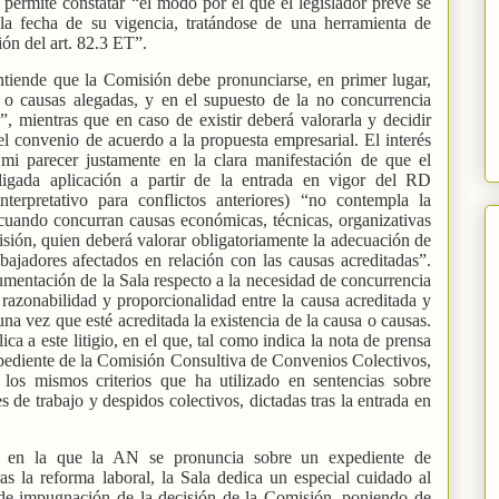
permite constatar “el modo por el que el legislador prevé se
la fecha de su vigencia, tratándose de una herramienta de
ión del art. 82.3 ET”.
entiende que la Comisión debe pronunciarse, en primer lugar,
a o causas alegadas, y en el supuesto de la no concurrencia
, mientras que en caso de existir deberá valorarla y decidir
del convenio de acuerdo a la propuesta empresarial. El interés
 mi parecer justamente en la clara manifestación de que el
igada aplicación a partir de la entrada en vigor del RD
terpretativo para conflictos anteriores) “no contempla la
cuando concurran causas económicas, técnicas, organizativas
sión, quien deberá valorar obligatoriamente la adecuación de
bajadores afectados en relación con las causas acreditadas”.
umentación de la Sala respecto a la necesidad de concurrencia
razonabilidad y proporcionalidad entre la causa acreditada y
na vez que esté acreditada la existencia de la causa o causas.
ica a este litigio, en el que, tal como indica la nota de prensa
xpediente de la Comisión Consultiva de Convenios Colectivos,
, los mismos criterios que ha utilizado en sentencias sobre
 de trabajo y despidos colectivos, dictadas tras la entrada en
ia en la que la AN se pronuncia sobre un expediente de
as la reforma laboral, la Sala dedica un especial cuidado al
es de impugnación de la decisión de la Comisión, poniendo de