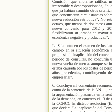
Comisión, que ahora se ratifica, n
irrazonable y desproporcionada, “pue
que ya habían asumido otros sacrifici
que concurrieran circunstancias sobre
nueva reducción retributiva”. No est
octavo, que menos de dos meses antes
nuevo convenio para 2012 y 2013
flexibilizaron su jornada en mayor 
económica negativa y productiva..”.
La Sala entra en el examen de los da
cambio en la situación económica 
propuesta de inaplicación del conveni
período de consultas, no concurría u
nueva vuelta de tuerca, aunque se in
estaba causada por los costes de pers
años precedentes, contribuyendo dec
empresarial”.
6. Concluyo mi comentario recomenda
como de la sentencia de la AN… , en
la argumentación plasmada en la sent
de la demanda, en concreto el 13 de 
la CCNCC ha dictado resolución (Exp
que declara “la inaplicación del Co