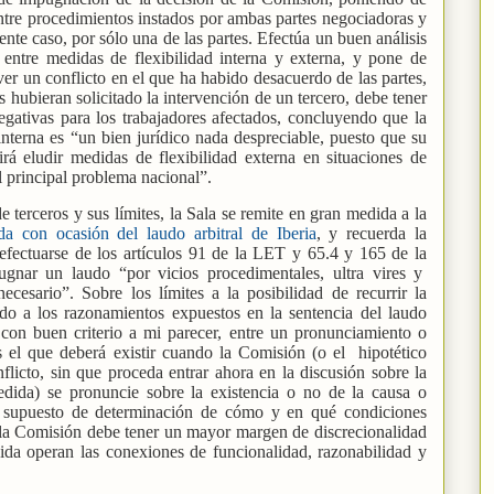
 entre procedimientos instados por ambas partes negociadoras y
ente caso, por sólo una de las partes. Efectúa un buen análisis
 entre medidas de flexibilidad interna y externa, y pone de
ver un conflicto en el que ha habido desacuerdo de las partes,
s hubieran solicitado la intervención de un tercero, debe tener
egativas para los trabajadores afectados, concluyendo que la
nterna es “un bien jurídico nada despreciable, puesto que su
irá eludir medidas de flexibilidad externa en situaciones de
el principal problema nacional”.
 terceros y sus límites, la Sala se remite en gran medida a la
a con ocasión del laudo arbitral de Iberia
, y recuerda la
 efectuarse de los artículos 91 de la LET y 65.4 y 165 de la
ugnar un laudo “por vicios procedimentales, ultra vires y
cesario”. Sobre los límites a la posibilidad de recurrir la
do a los razonamientos expuestos en la sentencia del laudo
a, con buen criterio a mi parecer, entre un pronunciamiento o
es el que deberá existir cuando la Comisión (o el
hipotético
flicto, sin que proceda entrar ahora en la discusión sobre la
medida) se pronuncie sobre la existencia o no de la causa o
l supuesto de determinación de cómo y en qué condiciones
 la Comisión debe tener un mayor margen de discrecionalidad
ida operan las conexiones de funcionalidad, razonabilidad y