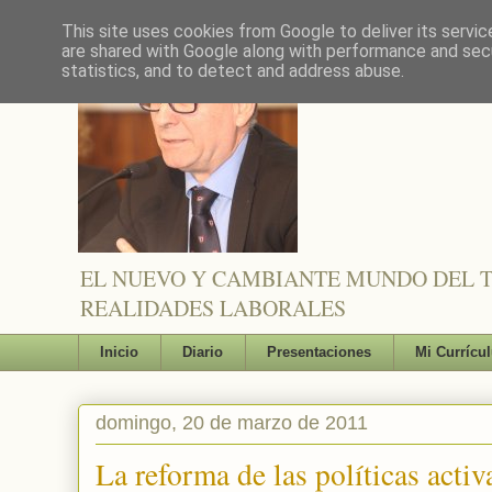
This site uses cookies from Google to deliver its servic
are shared with Google along with performance and secu
statistics, and to detect and address abuse.
EL NUEVO Y CAMBIANTE MUNDO DEL TR
REALIDADES LABORALES
Inicio
Diario
Presentaciones
Mi Currícu
domingo, 20 de marzo de 2011
La reforma de las políticas activ