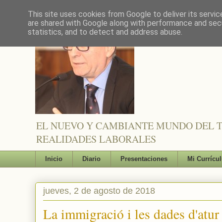
This site uses cookies from Google to deliver its servic
are shared with Google along with performance and secu
statistics, and to detect and address abuse.
EL NUEVO Y CAMBIANTE MUNDO DEL TR
REALIDADES LABORALES
Inicio
Diario
Presentaciones
Mi Currícu
jueves, 2 de agosto de 2018
La immigració i les dades d'atur i