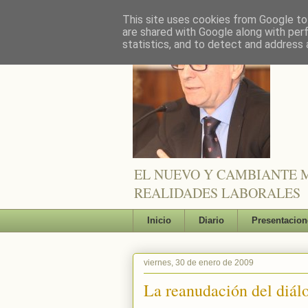
This site uses cookies from Google to 
are shared with Google along with per
statistics, and to detect and address 
EL NUEVO Y CAMBIANTE M
REALIDADES LABORALES
Inicio
Diario
Presentacion
viernes, 30 de enero de 2009
La reanudación del diálo