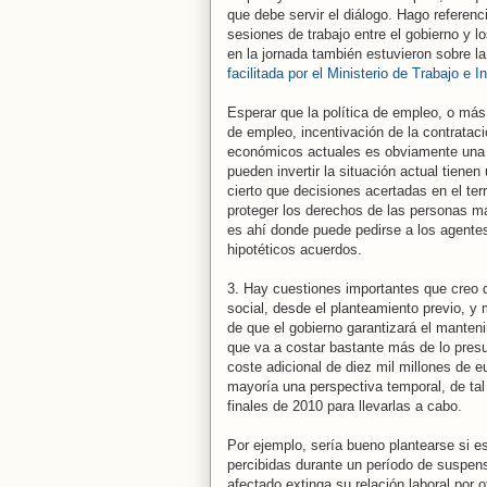
que debe servir el diálogo. Hago referen
sesiones de trabajo entre el gobierno y 
en la jornada también estuvieron sobre l
facilitada por el Ministerio de Trabajo e I
Esperar que la política de empleo, o má
de empleo, incentivación de la contratac
económicos actuales es obviamente una 
pueden invertir la situación actual tien
cierto que decisiones acertadas en el terr
proteger los derechos de las personas má
es ahí donde puede pedirse a los agentes
hipotéticos acuerdos.
3. Hay cuestiones importantes que creo q
social, desde el planteamiento previo, y 
de que el gobierno garantizará el manten
que va a costar bastante más de lo presu
coste adicional de diez mil millones de 
mayoría una perspectiva temporal, de ta
finales de 2010 para llevarlas a cabo.
Por ejemplo, sería bueno plantearse si e
percibidas durante un período de suspen
afectado extinga su relación laboral por