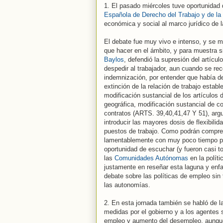
1. El pasado miércoles tuve oportunidad 
Española de Derecho del Trabajo y de la
económica y social al marco jurídico de l
El debate fue muy vivo e intenso, y se 
que hacer en el ámbito, y para muestra s
Baylos
, defendió la supresión del artícul
despedir al trabajador, aun cuando se re
indemnización, por entender que había des
extinción de la relación de trabajo estab
modificación sustancial de los artículos
geográfica, modificación sustancial de co
contratos (ARTS. 39,40,41,47 Y 51), arg
introducir las mayores dosis de flexibilid
puestos de trabajo. Como podrán compren
lamentablemente con muy poco tiempo par
oportunidad de escuchar (y fueron casi t
las
Comunidades Autónomas
en la polít
justamente en reseñar esta laguna y enfa
debate sobre las políticas de empleo si
las autonomías.
2. En esta jornada también se habló de la
medidas por el gobierno y a los agentes s
empleo y aumento del desempleo, aunque 