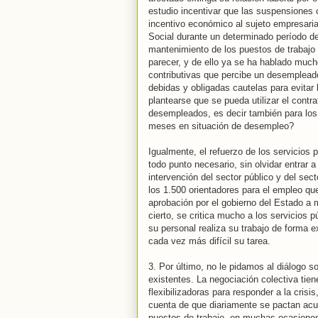
estudio incentivar que las suspensiones 
incentivo económico al sujeto empresaria
Social durante un determinado período d
mantenimiento de los puestos de trabajo
parecer, y de ello ya se ha hablado much
contributivas que percibe un desempleado
debidas y obligadas cautelas para evitar 
plantearse que se pueda utilizar el contr
desempleados, es decir también para lo
meses en situación de desempleo?
Igualmente, el refuerzo de los servicios
todo punto necesario, sin olvidar entrar 
intervención del sector público y del sec
los 1.500 orientadores para el empleo que
aprobación por el gobierno del Estado a
cierto, se critica mucho a los servicios
su personal realiza su trabajo de forma 
cada vez más difícil su tarea.
3. Por último, no le pidamos al diálogo so
existentes. La negociación colectiva tie
flexibilizadoras para responder a la crisi
cuenta de que diariamente se pactan acue
puestos de trabajo, en muchas ocasiones 