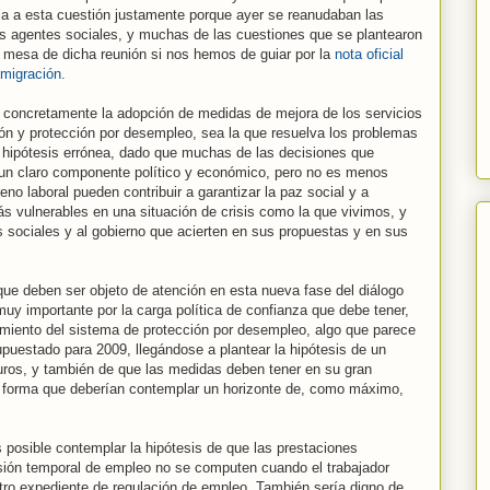
cia a esta cuestión justamente porque ayer se reanudaban las
los agentes sociales, y muchas de las cuestiones que se plantearon
a mesa de dicha reunión si nos hemos de guiar por la
nota oficial
nmigración.
s concretamente la adopción de medidas de mejora de los servicios
ión y protección por desempleo, sea la que resuelva los problemas
hipótesis errónea, dado que muchas de las decisiones que
en un claro componente político y económico, pero no es menos
eno laboral pueden contribuir a garantizar la paz social y a
s vulnerables en una situación de crisis como la que vivimos, y
 sociales y al gobierno que acierten en sus propuestas y en sus
ue deben ser objeto de atención en esta nueva fase del diálogo
muy importante por la carga política de confianza que debe tener,
imiento del sistema de protección por desempleo, algo que parece
puestado para 2009, llegándose a plantear la hipótesis de un
euros, y también de que las medidas deben tener en su gran
l forma que deberían contemplar un horizonte de, como máximo,
s posible contemplar la hipótesis de que las prestaciones
sión temporal de empleo no se computen cuando el trabajador
 otro expediente de regulación de empleo. También sería digno de