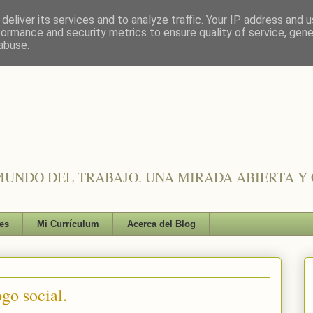
deliver its services and to analyze traffic. Your IP address and 
formance and security metrics to ensure quality of service, gen
abuse.
UNDO DEL TRABAJO. UNA MIRADA ABIERTA Y 
es
Mi Currículum
Acerca del Blog
go social.