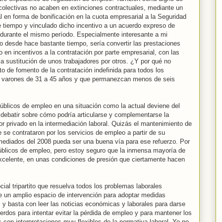
colectivas no acaben en extinciones contractuales, mediante un
l en forma de bonificación en la cuota empresarial a la Seguridad
e tiempo y vinculado dicho incentivo a un acuerdo expreso de
 durante el mismo período. Especialmente interesante a mi
o desde hace bastante tiempo, sería convertir las prestaciones
 en incentivos a la contratación por parte empresarial, con las
la sustitución de unos trabajadores por otros. ¿Y por qué no
ato de fomento de la contratación indefinida para todos los
s varones de 31 a 45 años y que permanezcan menos de seis
 públicos de empleo en una situación como la actual deviene del
a debatir sobre cómo podría articularse y complementarse la
tor privado en la intermediación laboral. Quizás el mantenimiento de
 se contrataron por los servicios de empleo a partir de su
 mediados del 2008 pueda ser una buena vía para ese refuerzo. Por
 públicos de empleo, pero estoy seguro que la inmensa mayoría de
excelente, en unas condiciones de presión que ciertamente hacen
cial tripartito que resuelva todos los problemas laborales
ne un amplio espacio de intervención para adoptar medidas
s, y basta con leer las noticias económicas y laborales para darse
rdos para intentar evitar la pérdida de empleo y para mantener los
con interpretaciones muy flexibles de la normativa laboral. Yo no