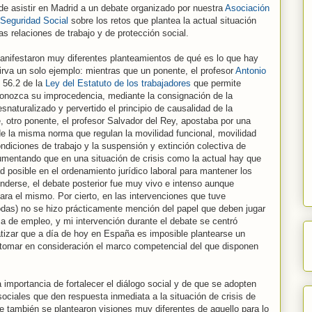
de asistir en Madrid a un debate organizado por nuestra
Asociación
 Seguridad Social
sobre los retos que plantea la actual situación
as relaciones de trabajo y de protección social.
manifestaron muy diferentes planteamientos de qué es lo que hay
irva un solo ejemplo: mientras que un ponente, el profesor
Antonio
o 56.2 de la
Ley del Estatuto de los trabajadores
que permite
conozca su improcedencia, mediante la consignación de la
naturalizado y pervertido el principio de causalidad de la
le, otro ponente, el profesor Salvador del Rey, apostaba por una
 de la misma norma que regulan la movilidad funcional, movilidad
ndiciones de trabajo y la suspensión y extinción colectiva de
umentando que en una situación de crisis como la actual hay que
ad posible en el ordenamiento jurídico laboral para mantener los
derse, el debate posterior fue muy vivo e intenso aunque
a el mismo. Por cierto, en las intervenciones que tuve
odas) no se hizo prácticamente mención del papel que deben jugar
ica de empleo, y mi intervención durante el debate se centró
tizar que a día de hoy en España es imposible plantearse un
n tomar en consideración el marco competencial del que disponen
 importancia de fortalecer el diálogo social y de que se adopten
ociales que den respuesta inmediata a la situación de crisis de
también se plantearon visiones muy diferentes de aquello para lo