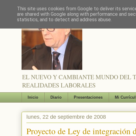
This site uses cookies from Google to deliver its servic
are shared with Google along with performance and secu
statistics, and to detect and address abuse.
EL NUEVO Y CAMBIANTE MUNDO DEL TR
REALIDADES LABORALES
Inicio
Diario
Presentaciones
Mi Currícu
lunes, 22 de septiembre de 2008
Proyecto de Ley de integración d