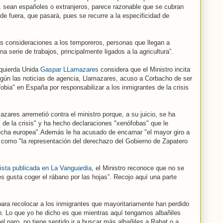
, sean españoles o extranjeros, parece razonable que se cubran
e de fuera, que pasará, pues se recurre a la especificidad de
as consideraciones a los temporeros, personas que llegan a
a serie de trabajos, principalmente ligados a la agricultura”.
zquierda Unida
Gaspar LLamazares
considera que el Ministro incita
egún las noticias de agencia, Llamazares, acuso a Corbacho de ser
bia" en España por responsabilizar a los inmigrantes de la crisis
zares arremetió contra el ministro porque, a su juicio, se ha
s de la crisis" y ha hecho declaraciones "xenófobas" que le
recha europea".Además le ha acusado de encarnar "el mayor giro a
e como "la representación del derechazo del Gobierno de Zapatero
ista publicada en La Vanguardia
, el Ministro reconoce que no se
les gusta coger el rábano por las hojas”. Recojo aquí una parte
para recolocar a los inmigrantes que mayoritariamente han perdido
n. Lo que yo he dicho es que mientras aquí tengamos albañiles
l paro, no tiene sentido ir a buscar más albañiles a Rabat o a