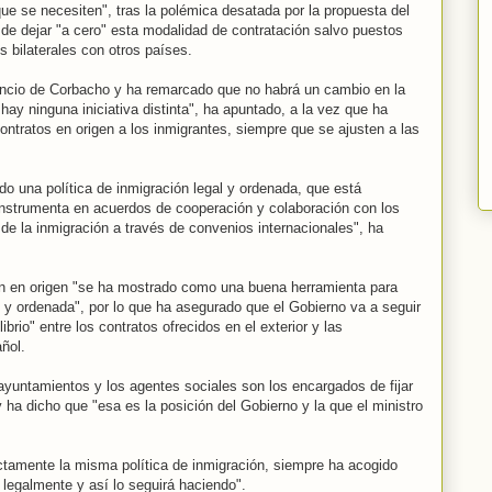
ue se necesiten", tras la polémica desatada por la propuesta del
 de dejar "a cero" esta modalidad de contratación salvo puestos
 bilaterales con otros países.
uncio de Corbacho y ha remarcado que no habrá un cambio en la
 hay ninguna iniciativa distinta", ha apuntado, a la vez que ha
 contratos en origen a los inmigrantes, siempre que se ajusten a las
o una política de inmigración legal y ordenada, que está
instrumenta en acuerdos de cooperación y colaboración con los
de la inmigración a través de convenios internacionales", ha
ón en origen "se ha mostrado como una buena herramienta para
al y ordenada", por lo que ha asegurado que el Gobierno va a seguir
ibrio" entre los contratos ofrecidos en el exterior y las
ñol.
yuntamientos y los agentes sociales son los encargados de fijar
 ha dicho que "esa es la posición del Gobierno y la que el ministro
ctamente la misma política de inmigración, siempre ha acogido
legalmente y así lo seguirá haciendo".