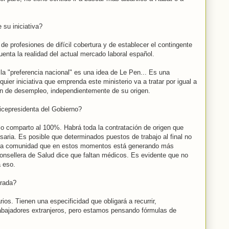
su iniciativa?
 de profesiones de difícil cobertura y de establecer el contingente
uenta la realidad del actual mercado laboral español.
la "preferencia nacional" es una idea de Le Pen... Es una
ier iniciativa que emprenda este ministerio va a tratar por igual a
ón de desempleo, independientemente de su origen.
icepresidenta del Gobierno?
 lo comparto al 100%. Habrá toda la contratación de origen que
saria. Es posible que determinados puestos de trabajo al final no
s la comunidad que en estos momentos está generando más
onsellera de Salud dice que faltan médicos. Es evidente que no
 eso.
orada?
ios. Tienen una especificidad que obligará a recurrir,
rabajadores extranjeros, pero estamos pensando fórmulas de