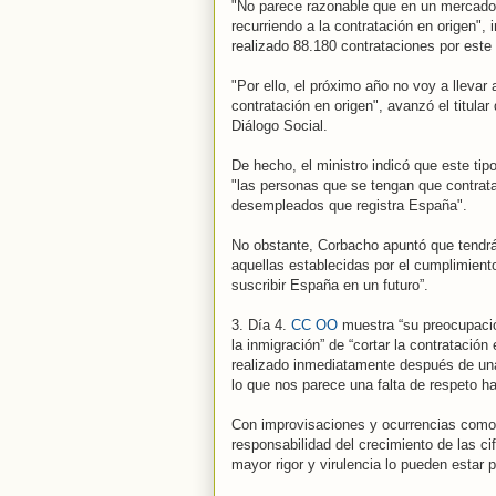
"No parece razonable que en un mercado
recurriendo a la contratación en origen",
realizado 88.180 contrataciones por este 
"Por ello, el próximo año no voy a llevar
contratación en origen", avanzó el titular
Diálogo Social.
De hecho, el ministro indicó que este tip
"las personas que se tengan que contrata
desempleados que registra España".
No obstante, Corbacho apuntó que tendr
aquellas establecidas por el cumplimient
suscribir España en un futuro”.
3. Día 4.
CC OO
muestra “su preocupación
la inmigración” de “cortar la contratación
realizado inmediatamente después de una
lo que nos parece una falta de respeto hac
Con improvisaciones y ocurrencias como 
responsabilidad del crecimiento de las ci
mayor rigor y virulencia lo pueden estar 