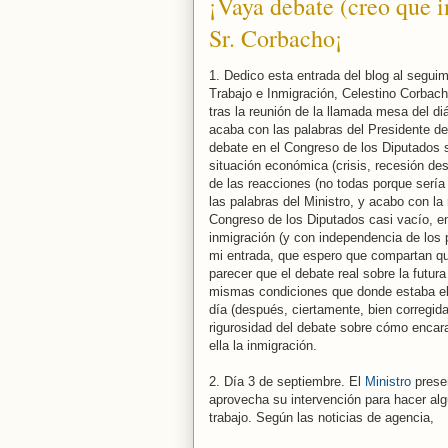
¡Vaya debate (creo que i
Sr. Corbacho¡
1. Dedico esta entrada del blog al seguim
Trabajo e Inmigración, Celestino Corbach
tras la reunión de la llamada mesa del di
acaba con las palabras del Presidente de
debate en el Congreso de los Diputados so
situación económica (crisis, recesión d
de las reacciones (no todas porque sería
las palabras del Ministro, y acabo con la
Congreso de los Diputados casi vacío, en
inmigración (y con independencia de los p
mi entrada, que espero que compartan qui
parecer que el debate real sobre la futur
mismas condiciones que donde estaba el 
día (después, ciertamente, bien corregida
rigurosidad del debate sobre cómo encar
ella la inmigración.
2. Día 3 de septiembre. El
Ministro
presen
aprovecha su intervención para hacer al
trabajo. Según las noticias de agencia,