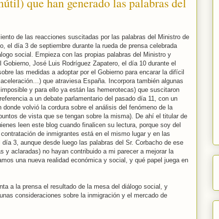
nútil) que han generado las palabras del
iento de las reacciones suscitadas por las palabras del Ministro de
o, el día 3 de septiembre durante la rueda de prensa celebrada
álogo social. Empieza con las propias palabras del Ministro y
l Gobierno, José Luis Rodríguez Zapatero, el día 10 durante el
bre las medidas a adoptar por el Gobierno para encarar la difícil
esaceleración…) que atraviesa España. Incorpora también algunas
 imposible y para ello ya están las hemerotecas) que suscitaron
 referencia a un debate parlamentario del pasado día 11, con un
 donde volvió la cordura sobre el análisis del fenómeno de la
untos de vista que se tengan sobre la misma). De ahí el titular de
enes leen este blog cuando finalicen su lectura, porque soy del
a contratación de inmigrantes está en el mismo lugar y en las
día 3, aunque desde luego las palabras del Sr. Corbacho de ese
s y aclaradas) no hayan contribuido a mi parecer a mejorar la
amos una nueva realidad económica y social, y qué papel juega en
ta a la prensa el resultado de la mesa del diálogo social, y
gunas consideraciones sobre la inmigración y el mercado de