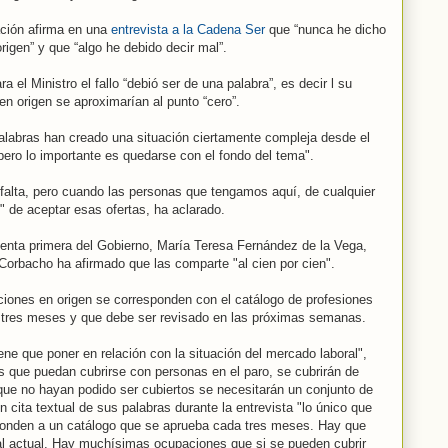
ración afirma en una
entrevista a la Cadena Ser
que “nunca he dicho
rigen” y que “algo he debido decir mal”.
 el Ministro el fallo “debió ser de una palabra”, es decir l su
en origen se aproximarían al punto “cero”.
labras han creado una situación ciertamente compleja desde el
pero lo importante es quedarse con el fondo del tema".
 falta, pero cuando las personas que tengamos aquí, de cualquier
" de aceptar esas ofertas, ha aclarado.
denta primera del Gobierno, María Teresa Fernández de la Vega,
 Corbacho ha afirmado que las comparte "al cien por cien".
aciones en origen se corresponden con el catálogo de profesiones
da tres meses y que debe ser revisado en las próximas semanas.
ne que poner en relación con la situación del mercado laboral",
s que puedan cubrirse con personas en el paro, se cubrirán de
que no hayan podido ser cubiertos se necesitarán un conjunto de
cita textual de sus palabras durante la entrevista "lo único que
sponden a un catálogo que se aprueba cada tres meses. Hay que
ral actual. Hay muchísimas ocupaciones que si se pueden cubrir