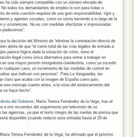
ntes ha sido siempre compatible con un número elevado de
 No todos los demandantes de empleo lo son para todas o
nto de esta cuestión requiere de una gran responsabilidad, rigor y
bierno y agentes sociales, como se venía haciendo a lo largo de la
ción y ocurrencias. No es con medidas efectistas e improvisadas
ue padecemos”.
ya la decisión del Ministro de “eliminar la contratación directa de
ien alerta de que “el cierre total de las vías legales de entrada a
ipio parece lógica dada la situación de crisis, tiene el
ación ilegal como única alternativa para entrar a trabajar en
a en una mayor presión inmigratoria clandestina, como ya sucedió
en cualquier caso, un incremento de las medidas de control en
mafias que trafican con personas”. Para La Vanguardia, las
aje claro que acaba con la imagen de España como país
r ese mensaje cuanto antes, a la vista del estancamiento del
e se haya hecho”.
identa del Gobierno
, María Teresa Fernández de la Vega, tras el
e a mis recuerdos del seguimiento por televisión de su
n las agencias, ya que el texto íntegro de las ruedas de prensa que
está disponible (cuando redacto esta entrada) hasta el 29 de
 María Teresa Fernández de la Vega, ha afirmado que el próximo