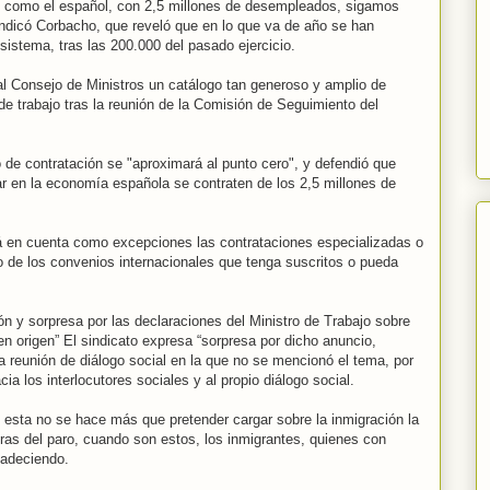
 como el español, con 2,5 millones de desempleados, sigamos
 indicó Corbacho, que reveló que en lo que va de año se han
sistema, tras las 200.000 del pasado ejercicio.
 al Consejo de Ministros un catálogo tan generoso y amplio de
 de trabajo tras la reunión de la Comisión de Seguimiento del
o de contratación se "aproximará al punto cero", y defendió que
r en la economía española se contraten de los 2,5 millones de
á en cuenta como excepciones las contrataciones especializadas o
o de los convenios internacionales que tenga suscritos o pueda
 y sorpresa por las declaraciones del Ministro de Trabajo sobre
 en origen” El sindicato expresa “sorpresa por dicho anuncio,
 reunión de diálogo social en la que no se mencionó el tema, por
ia los interlocutores sociales y al propio diálogo social.
esta no se hace más que pretender cargar sobre la inmigración la
fras del paro, cuando son estos, los inmigrantes, quienes con
padeciendo.