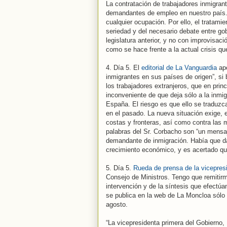
La contratación de trabajadores inmigra
demandantes de empleo en nuestro país.
cualquier ocupación. Por ello, el tratamie
seriedad y del necesario debate entre go
legislatura anterior, y no con improvisa
como se hace frente a la actual crisis q
4. Día 5. El
editorial de La Vanguardia
apo
inmigrantes en sus países de origen”, si b
los trabajadores extranjeros, que en princ
inconveniente de que deja sólo a la inmigr
España. El riesgo es que ello se traduzc
en el pasado. La nueva situación exige, 
costas y fronteras, así como contra las 
palabras del Sr. Corbacho son “un mens
demandante de inmigración. Había que da
crecimiento económico, y es acertado qu
5. Día 5.
Rueda de prensa de la vicepres
Consejo de Ministros. Tengo que remitirm
intervención y de la síntesis que efectúa
se publica en la web de La Moncloa sólo 
agosto.
“La vicepresidenta primera del Gobierno,