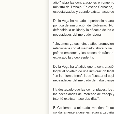
año "habrá las contrataciones en origen q
ministro de Trabajo, Celestino Corbacho,
especializados y cuando existan acuerdos
De la Vega ha restado importancia al an
política de inmigración del Gobierno. "No
defendido la utilidad y la eficacia de los
necesidades del mercado laboral.
"Llevamos ya casi cinco años promoviend
relacionada con el mercado laboral y se 
países emisores y los países de tránsito 
explicado la vicepresidenta.
De la Vega ha añadido que la contrataci
lograr el objetivo de una inmigración leg
"en la misma línea": la de "buscar el equil
necesidades del mercado de trabajo espa
Ha destacado que las comunidades, los a
las necesidades del mercado de trabajo y
intentó explicar hace dos días".
El Gobierno, ha reiterado, mantiene "exa
solidariamente a quienes legan a España 