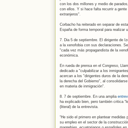
con los dos millones y medio de parados
con ellos. Y si hace falta recurrir a gent
extranjeros".
Corbacho ha reiterado en separar de est
España de forma temporal para realizar un
7. Dia 5 de septiembre. El dirigente de I
a la xenofobia con sus declaraciones. S
"cada vez más propagandista de la xenofo
económica.
En rueda de prensa en el Congreso, Llama
dedicado a "culpabilizar a los inmigrante
acercan a los "dirigentes duros de la de
la derecha del Gobierno", al consolidars
en materia de inmigración".
8. 7 de septiembre. En una amplia
entrev
ha explicado bien, pero también critica “
(literal) de la entrevista.
“He sido el primero en plantear medidas 
su empleo en el sector de la construcció
magrebíes, ecuatorianos o españoles en e