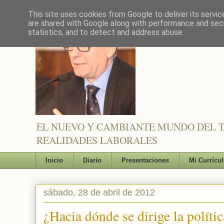
This site uses cookies from Google to deliver its servic
are shared with Google along with performance and secu
statistics, and to detect and address abuse.
EL NUEVO Y CAMBIANTE MUNDO DEL TR
REALIDADES LABORALES
Inicio
Diario
Presentaciones
Mi Currícu
sábado, 28 de abril de 2012
¿Hacia dónde se dirige la políti