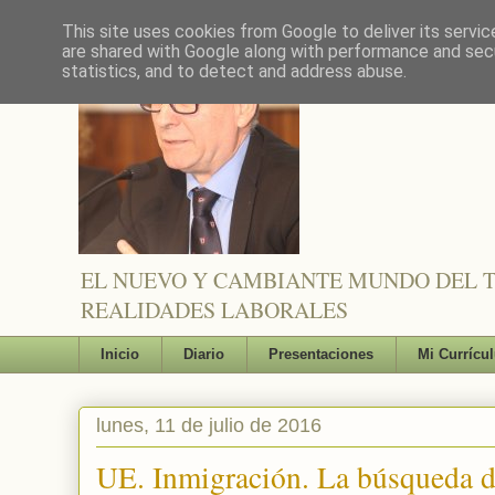
This site uses cookies from Google to deliver its servic
are shared with Google along with performance and secu
statistics, and to detect and address abuse.
EL NUEVO Y CAMBIANTE MUNDO DEL TR
REALIDADES LABORALES
Inicio
Diario
Presentaciones
Mi Currícu
lunes, 11 de julio de 2016
UE. Inmigración. La búsqueda de