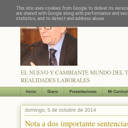
This site uses cookies from Google to deliver its servic
are shared with Google along with performance and secu
statistics, and to detect and address abuse.
EL NUEVO Y CAMBIANTE MUNDO DEL TR
REALIDADES LABORALES
Inicio
Diario
Presentaciones
Mi Currícu
domingo, 5 de octubre de 2014
Nota a dos importante sentencia