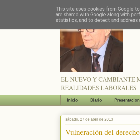
This site uses cookies from Google to 
are shared with Google along with per
statistics, and to detect and address 
EL NUEVO Y CAMBIANTE M
REALIDADES LABORALES
Inicio
Diario
Presentacion
sábado, 27 de abril de 2013
Vulneración del derecho 