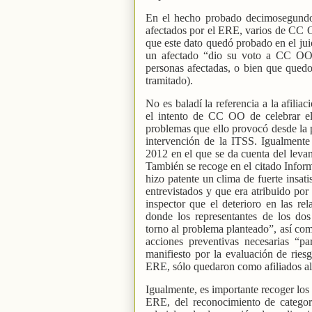
En el hecho probado decimosegundo s
afectados por el ERE, varios de CC O
que este dato quedó probado en el jui
un afectado “dio su voto a CC OO” 
personas afectadas, o bien que quedo
tramitado).
No es baladí la referencia a la afilia
el intento de CC OO de celebrar el
problemas que ello provocó desde la p
intervención de la ITSS. Igualment
2012 en el que se da cuenta del levan
También se recoge en el citado Informe
hizo patente un clima de fuerte insati
entrevistados y que era atribuido por 
inspector que el deterioro en las r
donde los representantes de los dos
torno al problema planteado”, así com
acciones preventivas necesarias “pa
manifiesto por la evaluación de riesg
ERE, sólo quedaron como afiliados al
Igualmente, es importante recoger los 
ERE, del reconocimiento de categorí