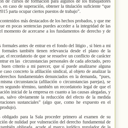
ción de cursos de formación para algunos de los trabajadores
, en caso de superación, obtener la titulación suficiente “que
 2015 parta ocupar ciertos puestos de trabajo”.
s contenidos más destacados de los hechos probados, y que me
ue en pocas sentencias puedes acceder a la integridad de las
a el momento de acercarse a los fundamentos de derecho y de
formales antes de entrar en el fondo del litigio , si bien a mi
s formales también tienen relevancia desde el plano de la
gar, el recordatorio de que se resuelve un conflicto de carácter
ntrar en las
circunstancias personales de cada afectado, pero
uen criterio a mi parecer, que sí puede analizarse alguna
 caso concreto la afiliación sindical, al objeto de analizar la
e derechos fundamentales denunciados en la demanda, “pues,
isma circunstancia (afiliación o circunstancias parejas), se
 en segundo término, también un recordatorio legal de que el
ión inicial de la empresa en cuanto a las causas alegadas, y
as, salvo obviamente la reducción del efecto de la medida
eraciones sustanciales” (algo que, como he expuesto en el
produjo).
s obligado para la Sala proceder primero al examen de su
tición de nulidad por vulneración del derecho fundamental de
a también obligada, acude al marco jurídico regulador de la