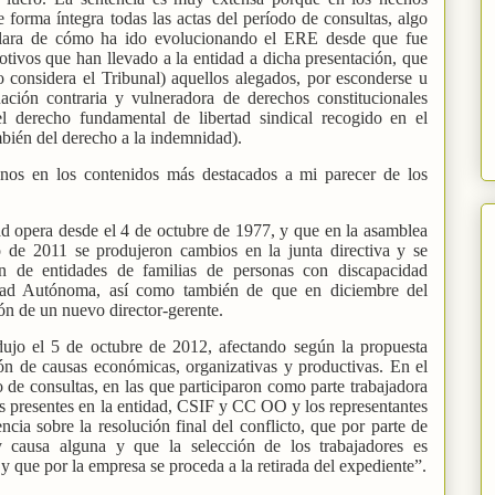
forma íntegra todas las actas del período de consultas, algo
clara de cómo ha ido evolucionando el ERE desde que fue
tivos que han llevado a la entidad a dicha presentación, que
 considera el Tribunal) aquellos alegados, por esconderse u
ación contraria y vulneradora de derechos constitucionales
l derecho fundamental de libertad sindical recogido en el
bién del derecho a la indemnidad).
nos en los contenidos más destacados a mi parecer de los
d opera desde el 4 de octubre de 1977, y que en la asamblea
io de 2011 se produjeron cambios en la junta directiva y se
n de entidades de familias de personas con discapacidad
dad Autónoma, así como también de que en diciembre del
ón de un nuevo director-gerente.
ujo el 5 de octubre de 2012, afectando según la propuesta
ión de causas económicas, organizativas y productivas. En el
o de consultas, en las que participaron como parte trabajadora
tos presentes en la entidad, CSIF y CC OO y los representantes
encia sobre la resolución final del conflicto, que por parte de
ausa alguna y que la selección de los trabajadores es
 y que por la empresa se proceda a la retirada del expediente”.