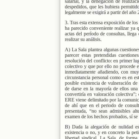
salarial, y la denegación de realiza
despedidos, que les hubiera permitido
legalmente se exigirá a partir del año
3. Tras esta extensa exposición de lo
ha parecido conveniente realizar ya q
actas del período de consultas, lleg
realizar su análisis.
A) La Sala plantea algunas cuestiones 
parecer estas pretendidas cuestione
resolución del conflicto: en primer lu
colectivo y que por ello no procede e
inmediatamente añadiendo, con muy b
circunstancia personal como es en este
posible existencia de vulneración d
de darse en la mayoría de ellos una m
convertiría en valoración colectiva”;
ERE viene delimitado por la comunicac
de ahí que en el periodo de consult
presentada, “no sean admisibles alt
examen de los hechos probados, sí se 
B) Dada la alegación de nulidad e
existencia o no, y en concreto la pe
libertad sindical. La Sala, de form