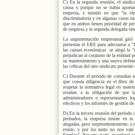
C) En la segunda reunión, el sindic
causa y porque no se había aporta
empresa, e insistió en que “la el
discriminatoria y en algunas casos ma
que en ambos tienen prioridad de pe
de empresa y la segunda delegada sind
La argumentación empresarial giró 
presentar el ERE para adecuarse a “l
las causas económicas
se alegó la “
perjudican al conjunto de la entidad 
su mantenimiento y una nueva defini
las críticas del otro sindicato presen
C) Durante el período de consultas se
que consta diligencia en el libro de
respetar la normativa legal en mate
resaltar, a la obligación de que l
administradores o representantes l
efectivos y los informes de gestión de 
D) En la tercera reunión del período 
probados, la empresa insiste en la
alegadas, pero sorprendentemente, a 
existe, y por los tanto no nos val
Empleo”. Por otra parte, manifestó su