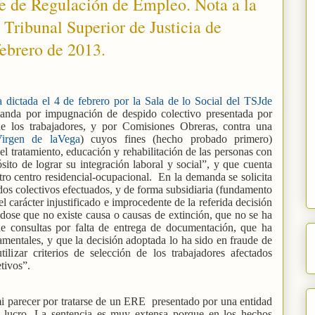
e de Regulación de Empleo. Nota a la
 Tribunal Superior de Justicia de
febrero de 2013.
 dictada el 4 de febrero por la Sala de lo Social del TSJde
anda por impugnación de despido colectivo presentada por
 de los trabajadores, y por Comisiones Obreras, contra una
irgen de laVega
) cuyos fines (hecho probado primero)
el tratamiento, educación y rehabilitación de las personas con
ósito de lograr su integración laboral y social”, y que cuenta
tro centro residencial-ocupacional.
En la demanda se solicita
idos colectivos efectuados, y de forma subsidiaria (fundamento
 carácter injustificado e improcedente de la referida decisión
ndose que no existe causa o causas de extinción, que no se ha
de consultas por falta de entrega de documentación, que ha
mentales, y que la decisión adoptada lo ha sido en fraude de
lizar criterios de selección de los trabajadores afectados
etivos”.
mi parecer por tratarse de un ERE
presentado por una entidad
e lucro. La sentencia es muy extensa porque en los hechos