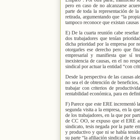
pero en caso de no alcanzarse acuerd
parte de toda la representación de la
retirada, argumentando que “la prop
tampoco reconoce que existan causas 
E) De la cuarta reunión cabe reseñar 
dos trabajadores que tenían priori
dicha prioridad por la empresa por no
otorgarles ese derecho pero que fi
empresarial y manifiesta que sí te
inexistencia de causas, en el no resp
sindical por actuar la entidad “con crit
Desde la perspectiva de las causas al
no sea el de obtención de beneficios,
trabajar con criterios de productivid
rentabilidad económica, para en defin
F) Parece que este ERE incrementó la
segunda visita a la empresa, en la que
de los trabajadores, en la que por par
de CC OO, se expuso que el ERE afec
sindicato, tesis negada por la parte e
y productivo y que ni se había tenido
su parte “la afiliación sindical de los 