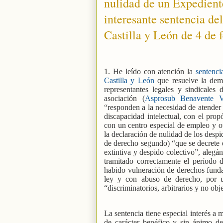
nulidad de un Expedient
interesante sentencia del
Castilla y León de 4 de 
1. He leído con atención la
sentencia
Castilla y León
que resuelve la dem
representantes legales y sindicales
asociación (
Asprosub Benavente V
“responden a la necesidad de atender 
discapacidad intelectual, con el prop
con un centro especial de empleo y o
la declaración de nulidad de los desp
de derecho segundo) “que se decrete el
extintiva y despido colectivo”, alegá
tramitado correctamente el período 
habido vulneración de derechos funda
ley y con abuso de derecho, por uti
“discriminatorios, arbitrarios y no obj
La sentencia tiene especial interés a 
de carácter benéfico y sin ánimo d