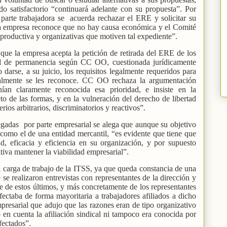
o satisfactorio “continuará adelante con su propuesta”. Por
 parte trabajadora se
acuerda rechazar el ERE y solicitar su
ia empresa reconoce que no hay causa económica y el Comité
productiva y organizativas que motiven tal expediente”.
que la empresa acepta la petición de retirada del ERE de los
dad de permanencia según CC OO, cuestionada jurídicamente
 darse, a su juicio, los requisitos legalmente requeridos para
nalmente se les reconoce. CC OO rechaza la argumentación
nían claramente reconocida esa prioridad, e insiste en la
eto de las formas, y en la vulneración del derecho de libertad
erios arbitrarios, discriminatorios y reactivos”.
egadas
por parte empresarial se alega que aunque su objetivo
 como el de una entidad mercantil, “es evidente que tiene que
ad, eficacia y eficiencia en su organización, y por supuesto
itiva mantener la viabilidad empresarial”.
 carga de trabajo de la ITSS, ya que queda constancia de una
 se realizaron entrevistas con representantes de la dirección y
te de estos últimos, y más concretamente de los representantes
taba de forma mayoritaria a trabajadores afiliados a dicho
mpresarial que adujo que las razones eran de tipo organizativo
 en cuenta la afiliación sindical ni tampoco era conocida por
afectados”.