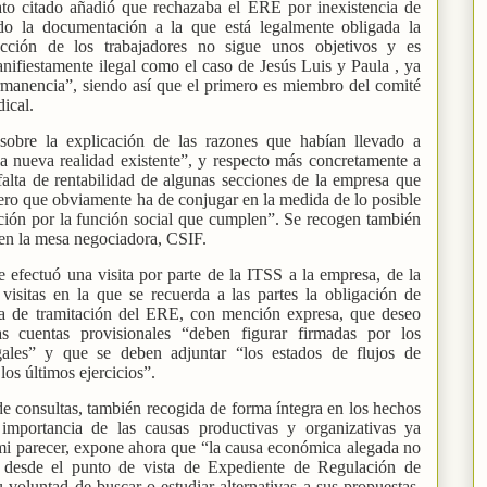
ato citado añadió que rechazaba el ERE por inexistencia de
do la documentación a la que está legalmente obligada la
ección de los trabajadores no sigue unos objetivos y es
nifiestamente ilegal como el caso de Jesús Luis y Paula , ya
rmanencia”, siendo así que el primero es miembro del comité
ical.
sobre la explicación de las razones que habían llevado a
a nueva realidad existente”, y respecto más concretamente a
falta de rentabilidad de algunas secciones de la empresa que
pero que obviamente ha de conjugar en la medida de lo posible
ción por la función social que cumplen”. Se recogen también
te en la mesa negociadora, CSIF.
 efectuó una visita por parte de la ITSS a la empresa, de la
 visitas en la que se recuerda a las partes la obligación de
ria de tramitación del ERE, con mención expresa, que deseo
as cuentas provisionales “deben figurar firmadas por los
egales” y que se deben adjuntar “los estados de flujos de
los últimos ejercicios”.
de consultas, también recogida de forma íntegra en los hechos
 importancia de las causas productivas y organizativas ya
mi parecer, expone ahora que “la causa económica alegada no
e desde el punto de vista de Expediente de Regulación de
 voluntad de buscar o estudiar alternativas a sus propuestas,