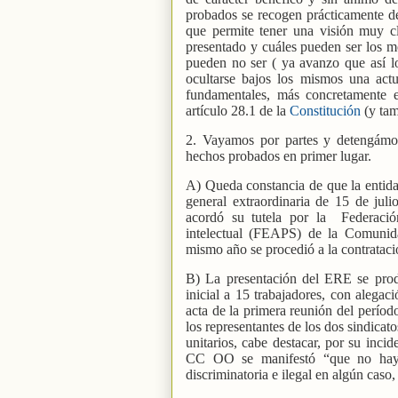
probados se recogen prácticamente de 
que permite tener una visión muy 
presentado y cuáles pueden ser los mo
pueden no ser ( ya avanzo que así lo
ocultarse bajos los mismos una actu
fundamentales, más concretamente e
artículo 28.1 de la
Constitución
(y tam
2. Vayamos por partes y detengámo
hechos probados en primer lugar.
A) Queda constancia de que la entida
general extraordinaria de 15 de jul
acordó su tutela por la
Federació
intelectual (FEAPS) de la Comuni
mismo año se procedió a la contrataci
B) La presentación del ERE se prod
inicial a 15 trabajadores, con alegac
acta de la primera reunión del períod
los representantes de los dos sindica
unitarios, cabe destacar, por su incid
CC OO se manifestó “que no hay c
discriminatoria e ilegal en algún caso,