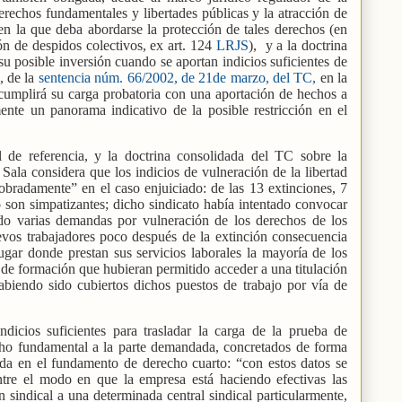
erechos fundamentales y libertades públicas y la atracción de
en la que deba abordarse la protección de tales derechos (en
n de despidos colectivos, ex art. 124
LRJS
),
y a la doctrina
su posible inversión cuando se aportan indicios suficientes de
s, de la
sentencia núm. 66/2002, de 21de marzo, del TC,
en la
cumplirá su carga probatoria con una aportación de hechos a
mente un panorama indicativo de la posible restricción en el
 de referencia, y la doctrina consolidada del TC sobre la
 Sala considera que los indicios de vulneración de la libertad
obradamente” en el caso enjuiciado: de las 13 extinciones, 7
 son simpatizantes; dicho sindicato había intentado convocar
do varias demandas por vulneración de los derechos de los
uevos trabajadores poco después de la extinción consecuencia
lugar donde prestan sus servicios laborales la mayoría de los
de formación que hubieran permitido acceder a una titulación
habiendo sido cubiertos dichos puestos de trabajo por vía de
indicios suficientes para trasladar la carga de la prueba de
echo fundamental a la parte demandada, concretados de forma
ida en el fundamento de derecho cuarto: “con estos datos se
tre el modo en que la empresa está haciendo efectivas las
ón sindical a una determinada central sindical particularmente,