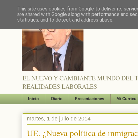
This site uses cookies from Google to deliver its servic
are shared with Google along with performance and secu
statistics, and to detect and address abuse.
EL NUEVO Y CAMBIANTE MUNDO DEL TR
REALIDADES LABORALES
Inicio
Diario
Presentaciones
Mi Currícu
martes, 1 de julio de 2014
UE. ¿Nueva política de inmigrac