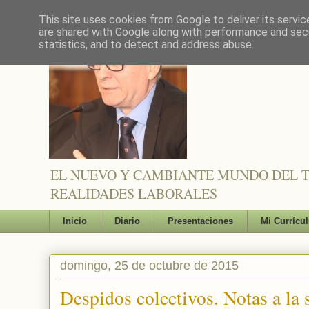
This site uses cookies from Google to deliver its servic
are shared with Google along with performance and secu
statistics, and to detect and address abuse.
EL NUEVO Y CAMBIANTE MUNDO DEL TR
REALIDADES LABORALES
Inicio
Diario
Presentaciones
Mi Currícu
domingo, 25 de octubre de 2015
Despidos colectivos. Notas a la 