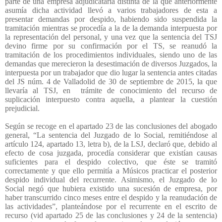
parte de una empresa adjudicataria distinta de la que anteriormente
asumía dicha actividad llevó a varios trabajadores de esta a
presentar demandas por despido, habiendo sido suspendida la
tramitación mientras se procedía a la de la demanda interpuesta por
la representación del personal, y una vez que la sentencia del TSJ
devino firme por su confirmación por el TS, se reanudó la
tramitación de los procedimientos individuales, siendo uno de las
demandas que merecieron la desestimación de diversos Juzgados, la
interpuesta por un trabajador que dio lugar la sentencia antes citadas
del JS núm. 4 de Valladolid de 30 de septiembre de 2015, la que
llevaría al TSJ, en
trámite de conocimiento del recurso de
suplicación interpuesto contra aquella, a plantear la cuestión
prejudicial.
Según se recoge en el apartado 23 de las conclusiones del abogado
general, “La sentencia del Juzgado de lo Social, remitiéndose al
artículo 124, apartado 13, letra b), de la LSJ, declaró que, debido al
efecto de cosa juzgada, procedía considerar que existían causas
suficientes para el despido colectivo, que éste se tramitó
correctamente y que ello permitía a Músicos practicar el posterior
despido individual del recurrente. Asimismo, el Juzgado de lo
Social negó que hubiera existido una sucesión de empresa, por
haber transcurrido cinco meses entre el despido y la reanudación de
las actividades”, planteándose por el recurrente en el escrito de
recurso (vid apartado 25 de las conclusiones y 24 de la sentencia)