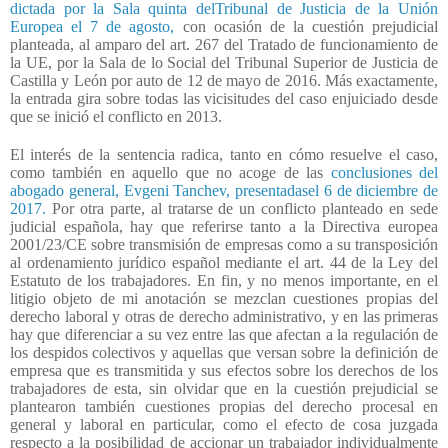
dictada por la Sala quinta delTribunal de Justicia de la Unión
Europea el 7 de agosto,
con ocasión de la cuestión prejudicial
planteada, al amparo del art. 267 del Tratado de funcionamiento de
la UE, por la Sala de lo Social del Tribunal Superior de Justicia de
Castilla y León por auto de 12 de mayo de 2016. Más exactamente,
la entrada gira sobre todas las vicisitudes del caso enjuiciado desde
que se inició el conflicto en 2013.
El interés de la sentencia radica, tanto en cómo resuelve el caso,
como también en aquello que no acoge de las
conclusiones del
abogado general, Evgeni Tanchev, presentadasel 6 de diciembre de
2017.
Por otra parte, al tratarse de un conflicto planteado en sede
judicial española, hay que referirse tanto a la Directiva europea
2001/23/CE sobre transmisión de empresas como a su transposición
al ordenamiento jurídico español mediante el art. 44 de la Ley del
Estatuto de los trabajadores. En fin, y no menos importante, en el
litigio objeto de mi anotación se mezclan cuestiones propias del
derecho laboral y otras de derecho administrativo, y en las primeras
hay que diferenciar a su vez entre las que afectan a la regulación de
los despidos colectivos y aquellas que versan sobre la definición de
empresa que es transmitida y sus efectos sobre los derechos de los
trabajadores de esta, sin olvidar que en la cuestión prejudicial se
plantearon también cuestiones propias del derecho procesal en
general y laboral en particular, como el efecto de cosa juzgada
respecto a la posibilidad de accionar un trabajador individualmente