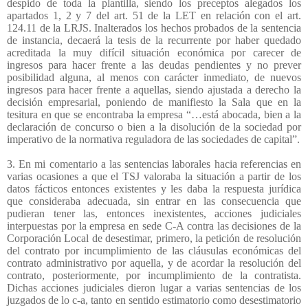
despido de toda la plantilla, siendo los preceptos alegados los
apartados 1, 2 y 7 del art. 51 de la LET en relación con el art.
124.11 de la LRJS. Inalterados los hechos probados de la sentencia
de instancia, decaerá la tesis de la recurrente por haber quedado
acreditada la muy difícil situación económica por carecer de
ingresos para hacer frente a las deudas pendientes y no prever
posibilidad alguna, al menos con carácter inmediato, de nuevos
ingresos para hacer frente a aquellas, siendo ajustada a derecho la
decisión empresarial, poniendo de manifiesto la Sala que en la
tesitura en que se encontraba la empresa “…está abocada, bien a la
declaración de concurso o bien a la disolución de la sociedad por
imperativo de la normativa reguladora de las sociedades de capital”.
3. En mi comentario a las sentencias laborales hacia referencias en
varias ocasiones a que el TSJ valoraba la situación a partir de los
datos fácticos entonces existentes y les daba la respuesta jurídica
que consideraba adecuada, sin entrar en las consecuencia que
pudieran tener las, entonces inexistentes, acciones judiciales
interpuestas por la empresa en sede C-A contra las decisiones de la
Corporación Local de desestimar, primero, la petición de resolución
del contrato por incumplimiento de las cláusulas económicas del
contrato administrativo por aquella, y de acordar la resolución del
contrato, posteriormente, por incumplimiento de la contratista.
Dichas acciones judiciales dieron lugar a varias sentencias de los
juzgados de lo c-a, tanto en sentido estimatorio como desestimatorio