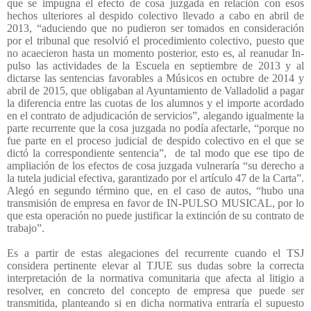
que se impugna el efecto de cosa juzgada en relación con esos
hechos ulteriores al despido colectivo llevado a cabo en abril de
2013, “aduciendo que no pudieron ser tomados en consideración
por el tribunal que resolvió el procedimiento colectivo, puesto que
no acaecieron hasta un momento posterior, esto es, al reanudar In-
pulso las actividades de la Escuela en septiembre de 2013 y al
dictarse las sentencias favorables a Músicos en octubre de 2014 y
abril de 2015, que obligaban al Ayuntamiento de Valladolid a pagar
la diferencia entre las cuotas de los alumnos y el importe acordado
en el contrato de adjudicación de servicios”, alegando igualmente la
parte recurrente que la cosa juzgada no podía afectarle, “porque no
fue parte en el proceso judicial de despido colectivo en el que se
dictó la correspondiente sentencia”,
de tal modo que ese tipo de
ampliación de los efectos de cosa juzgada vulneraría “su derecho a
la tutela judicial efectiva, garantizado por el artículo 47 de la Carta”.
Alegó en segundo término que, en el caso de autos, “hubo una
transmisión de empresa en favor de IN-PULSO MUSICAL, por lo
que esta operación no puede justificar la extinción de su contrato de
trabajo”.
Es a partir de estas alegaciones del recurrente cuando el TSJ
considera pertinente elevar al TJUE sus dudas sobre la correcta
interpretación de la normativa comunitaria que afecta al litigio a
resolver, en concreto del concepto de empresa que puede ser
transmitida, planteando si en dicha normativa entraría el supuesto