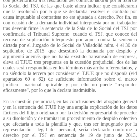
con posterioridad a la resolución del conflicto laboral por la Sala de
lo Social del TSJ, de las que baste ahora indicar que consideraron
que la resolución por la que se declaraba resolver el contrato por
causa imputable al contratista no era ajustada a derecho. Por fin, es
con ocasión de la demanda individual interpuesta por un trabajador
tras devenir firme la sentencia de la Sala de lo Social del TSJ por
confirmarla el Tribunal Supremo, cuando el TSJ, que conoce del
recurso de suplicación interpuesto por aquel contra la sentencia
dictada por el Juzgado de lo Social de Valladolid núm. 4 el 30 de
septiembre de 2015, que desestimó la demanda por despido y
argumentó además que no había existido transmisión de empresa,
eleva al TJUE tres preguntas en la cuestión prejudicial, dos de las
cuales serán respondidas en los términos más arriba referenciados, y
no siéndolo la tercera por considerar el TJUE que no disponía (vid
apartados 60 a 62) de suficiente información sobre el marco
jurídico
nacional aplicable y por ello no puede “responder
eficazmente”, por lo que la declara inadmisible.
En la cuestión prejudicial, en las conclusiones del abogado general
y en la sentencia del TJUE hay una amplia explicación de los datos
fácticos del litigio originado por la decisión empresarial de proceder
a su disolución y de tramitar un procedimiento de despido colectivo
que afectaría a toda la plantilla y que, tras ser impugnado por la
representación
legal del personal, sería declarado conforme a
derecho por el TSJ en sentencia de 19 de junio de 2013,