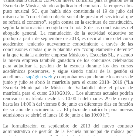
vallisoletano decidió convocar nuevo concurso para la gestión de la
Escuela de Música, siendo adjudicado el contrato a la empresa Im-
puso musical SC, que había sido constituida el 19 de julio del
mismo año “con el único objeto social de prestar el servicio al que
se refería el concurso”, según consta en la escritura de constitución,
según la información recogida en la nota 8 de las conclusiones del
abogado general. La reanudación de la actividad educativa se
produjo a partir de septiembre de 2013, es decir al inicio del curso
académico, teniendo nuevamente conocimiento a través de las
conclusiones citadas que la plantilla era “completamente diferente”
a la que tenía la anterior empresa Músicos y Escuelas SL, y siendo
la nueva empresa también ganadora de los concursos celebrados
para adjudicar la gestión de la escuela durante los dos cursos
académicos posteriores, y sigue siendo titular de la gestión si
acudimos a
supágina web
y comprobamos que durante los meses de
junio y julio se abrió la matrícula para el curso 2018- 2019 (“La
Escuela Municipal de Música de Valladolid abre el plazo de
matrícula para el curso 2018/2019… Los alumnos actuales podrán
renovar su matrícula desde las 10:00 h del martes 29 de mayo y
hasta las 14:00 h del viernes 8 de junio en diferentes días en función
de su año de nacimiento. … El plazo de matrícula para nuevas
admisiones se abrirá el lunes 18 de junio a las 10:00 h”).
La formalización en septiembre de 2013 del nuevo contrato
administrativo de gestión de la Escuela municipal de música por