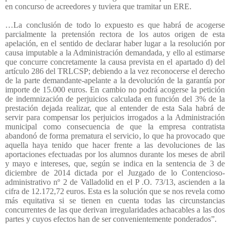
en concurso de acreedores y tuviera que tramitar un ERE.
…La conclusión de todo lo expuesto es que habrá de acogerse
parcialmente la pretensión rectora de los autos origen de esta
apelación, en el sentido de declarar haber lugar a la resolución por
causa imputable a la Administración demandada, y ello al estimarse
que concurre concretamente la causa prevista en el apartado d) del
artículo 286 del TRLCSP; debiendo a la vez reconocerse el derecho
de la parte demandante-apelante a la devolución de la garantía por
importe de 15.000 euros. En cambio no podrá acogerse la petición
de indemnización de perjuicios calculada en función del 3% de la
prestación dejada realizar, que al entender de esta Sala habrá de
servir para compensar los perjuicios irrogados a la Administración
municipal como consecuencia de que la empresa contratista
abandonó de forma prematura el servicio, lo que ha provocado que
aquella haya tenido que hacer frente a las devoluciones de las
aportaciones efectuadas por los alumnos durante los meses de abril
y mayo e intereses, que, según se indica en la sentencia de 3 de
diciembre de 2014 dictada por el Juzgado de lo Contencioso-
administrativo nº 2 de Valladolid en el P .O. 73/13, ascienden a la
cifra de 12.172,72 euros. Esta es la solución que se nos revela como
más equitativa si se tienen en cuenta todas las circunstancias
concurrentes de las que derivan irregularidades achacables a las dos
partes y cuyos efectos han de ser convenientemente ponderados”.