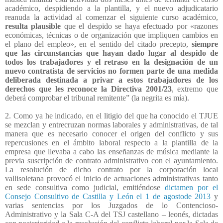
académico, despidiendo a la plantilla, y el nuevo adjudicatario
reanuda la actividad al comenzar el siguiente curso académico,
resulta plausible
que el despido se haya efectuado por «razones
económicas, técnicas o de organización que impliquen cambios en
el plano del empleo», en el sentido del citado precepto,
siempre
que las circunstancias que hayan dado lugar al despido de
todos los trabajadores y el retraso en la designación de un
nuevo contratista de servicios no formen parte de una medida
deliberada destinada a privar a estos trabajadores de los
derechos que les reconoce la Directiva 2001/23
, extremo que
deberá comprobar el tribunal remitente” (la negrita es mía).
2. Como ya he indicado, en el litigio del que ha conocido el TJUE
se mezclan y entrecruzan normas laborales y administrativas, de tal
manera que es necesario conocer el origen del conflicto y sus
repercusiones en el ámbito laboral respecto a la plantilla de la
empresa que llevaba a cabo las enseñanzas de música mediante la
previa suscripción de contrato administrativo con el ayuntamiento.
La resolución de dicho contrato por la corporación local
vallisoletana provocó el inicio de actuaciones administrativas tanto
en sede consultiva como judicial, emitiéndose
dictamen por el
Consejo Consultivo de Castilla y León el 1 de agostode 2013
y
varias sentencias por los Juzgados de lo Contencioso-
Administrativo y la Sala C-A del TSJ castellano – leonés, dictadas