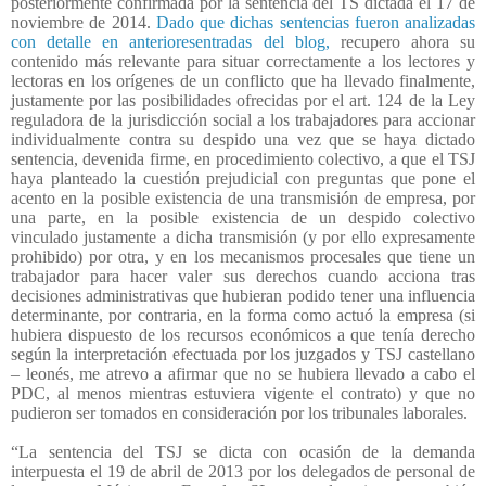
posteriormente confirmada por la sentencia del TS dictada el 17 de
noviembre de 2014.
Dado que dichas sentencias fueron analizadas
con detalle en anterioresentradas del blog,
recupero ahora su
contenido más relevante para situar correctamente a los lectores y
lectoras en los orígenes de un conflicto que ha llevado finalmente,
justamente por las posibilidades ofrecidas por el art. 124 de la Ley
reguladora de la jurisdicción social a los trabajadores para accionar
individualmente contra su despido una vez que se haya dictado
sentencia, devenida firme, en procedimiento colectivo, a que el TSJ
haya planteado la cuestión prejudicial con preguntas que pone el
acento en la posible existencia de una transmisión de empresa, por
una parte, en la posible existencia de un despido colectivo
vinculado justamente a dicha transmisión (y por ello expresamente
prohibido) por otra, y en los mecanismos procesales que tiene un
trabajador para hacer valer sus derechos cuando acciona tras
decisiones administrativas que hubieran podido tener una influencia
determinante, por contraria, en la forma como actuó la empresa (si
hubiera dispuesto de los recursos económicos a que tenía derecho
según la interpretación efectuada por los juzgados y TSJ castellano
– leonés, me atrevo a afirmar que no se hubiera llevado a cabo el
PDC, al menos mientras estuviera vigente el contrato) y que no
pudieron ser tomados en consideración por los tribunales laborales.
“La sentencia del TSJ se dicta con ocasión de la demanda
interpuesta el 19 de abril de 2013 por los delegados de personal de