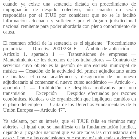
cuando ya existe una sentencia dictada en procedimiento de
impugnación de despido colectivo, aún cuando no serán
respondidas por el TJUE por considerar que no se le facilitó
información adecuada y suficiente por el órgano jurisdiccional
nacional remitente para poder abordarla con pleno conocimiento de
causa.
El resumen oficial de la sentencia es el siguiente: “Procedimiento
prejudicial — Directiva 2001/23/CE — Ámbito de aplicación —
Artículo 1, apartado 1 — Transmisiones de empresas —
Mantenimiento de los derechos de los trabajadores — Contrato de
servicios cuyo objeto es la gestión de una escuela municipal de
música — Cesación de la actividad del primer adjudicatario antes
de finalizar el curso académico y designación de un nuevo
adjudicatario al comenzar el nuevo curso académico — Artículo 4,
apartado 1 — Prohibición de despidos motivados por una
transmisión — Excepción — Despidos efectuados por razones
económicas, técnicas o de organización que impliquen cambios en
el plano del empleo — Carta de los Derechos Fundamentales de la
Unión Europea — Artículo 47”.
Ya adelanto, por su interés, que el TJUE falla en términos muy
abiertos, al igual que se manifiesta en la fundamentación jurídica,
dejando al juzgador nacional que valore todas las circunstancia del
caso y llegue a las conclusiones que estime más ajustadas a derecho