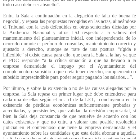
todo caso debe ser absuelto”.
Entra la Sala a continuación en la alegación de falta de buena fe
negocial, y repasa las propuestas recogidas en las actas, alineándose
el Tribunal con la tesis defendidas en otras sentencias dictadas por
la Audiencia Nacional y otros TSJ respecto a la validez del
mantenimiento del planteamiento inicial, con independencia de lo
ocurrido durante el período de consultas, mantenimiento correcto y
ajustado a derecho, aunque se trate de una postura “rígida e
inflexible” si existe causa para ello, que para la Sala sí la hay ya que
el PDC responde “a la crítica situación a que ha llevado a la
empresa demandada el impago por el Ayuntamiento del
complemento o subsidio a que creía tener derecho, complemento o
subsidio imprescindible para poder seguir pagando los salarios…”.
Por último, y sobre la existencia o no de las causas alegadas por la
empresa, la Sala repasa en primer lugar qué debe entenderse para
cada una de ellas según el art. 51 de la LET,
concluyendo en la
existencia de pérdidas económicas suficientemente probadas y
acreditadas, y persistentes, que validan la decisión empresarial, si
bien la Sala deja constancia de que resuelve de acuerdo con los
datos existentes y que no entra a valorar una posible resolución
judicial en el contencioso que tiene la empresa demandada y el
ayuntamiento sobre las cantidades que esta debía abonar a aquella.
La Sala parte de un planteamiento poco formalista y entiende que el