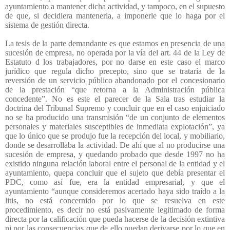
ayuntamiento a mantener dicha actividad, y tampoco, en el supuesto
de que, si decidiera mantenerla, a imponerle que lo haga por el
sistema de gestión directa.
La tesis de la parte demandante es que estamos en presencia de una
sucesión de empresa, no operada por la vía del art. 44 de la Ley de
Estatuto d los trabajadores, por no darse en este caso el marco
jurídico que regula dicho precepto, sino que se trataría de la
reversión de un servicio público abandonado por el concesionario
de la prestación “que retorna a la Administración pública
concedente”. No es este el parecer de la Sala tras estudiar la
doctrina del Tribunal Supremo y concluir que en el caso enjuiciado
no se ha producido una transmisión “de un conjunto de elementos
personales y materiales susceptibles de inmediata explotación”, ya
que lo único que se produjo fue la recepción del local, y mobiliario,
donde se desarrollaba la actividad. De ahí que al no producirse una
sucesión de empresa, y quedando probado que desde 1997 no ha
existido ninguna relación laboral entre el personal de la entidad y el
ayuntamiento, quepa concluir que el sujeto que debía presentar el
PDC, como así fue, era la entidad empresarial, y que el
ayuntamiento “aunque consideremos acertado haya sido traído a la
litis, no está concernido por lo que se resuelva en este
procedimiento, es decir no está pasivamente legitimado de forma
directa por la calificación que pueda hacerse de la decisión extintiva
ni por las consecuencias que de ello puedan derivarse por lo que en