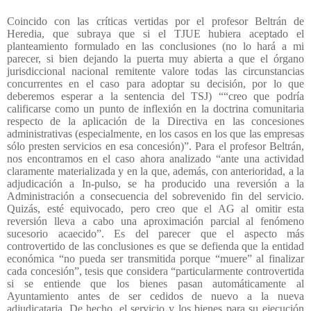
Coincido con las críticas vertidas por el profesor Beltrán de
Heredia, que subraya que si el TJUE hubiera aceptado el
planteamiento formulado en las conclusiones (no lo hará a mi
parecer, si bien dejando la puerta muy abierta a que el órgano
jurisdiccional nacional remitente valore todas las circunstancias
concurrentes en el caso para adoptar su decisión, por lo que
deberemos esperar a la sentencia del TSJ) ““creo que podría
calificarse como un punto de inflexión en la doctrina comunitaria
respecto de la aplicación de la Directiva en las concesiones
administrativas (especialmente, en los casos en los que las empresas
sólo presten servicios en esa concesión)”. Para el profesor Beltrán,
nos encontramos en el caso ahora analizado “ante una actividad
claramente materializada y en la que, además, con anterioridad, a la
adjudicación a In-pulso, se ha producido una reversión a la
Administración a consecuencia del sobrevenido fin del servicio.
Quizás, esté equivocado, pero creo que el AG al omitir esta
reversión lleva a cabo una aproximación parcial al fenómeno
sucesorio acaecido”. Es del parecer que el aspecto más
controvertido de las conclusiones es que se defienda que la entidad
económica “no pueda ser transmitida porque “muere” al finalizar
cada concesión”, tesis que considera “particularmente controvertida
si se entiende que los bienes pasan automáticamente al
Ayuntamiento antes de ser cedidos de nuevo a la nueva
adjudicataria. De hecho, el servicio y los bienes para su ejecución