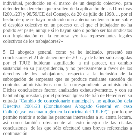
individual, producido en el marco de un despido colectivo, para
defender los derechos que resulten de la aplicación de las Directivas
[2001/23] y 98/59/CE del Consejo, de 20 de julio de 1998…, por el
hecho de que se haya producido una anterior sentencia firme sobre
el despido colectivo en un proceso en el que el trabajador no ha
podido ser parte, aunque sí lo hayan sido o podido ser los sindicatos
con implantación en la empresa y/o los representantes legales
colectivos de los trabajadores?»
5. El abogado general, como ya he indicado, presentó sus
conclusiones el 21 de diciembre de 2017, y de haber sido acogidas
por el TJUE hubieran significado, a mi parecer, un cambio
sustancial en su jurisprudencia, y no precisamente a favor de los
derechos de los trabajadores, respecto a la inclusión de la
subrogación de empresas que se produce mediante sucesión de
contratos administrativos con la correspondiente administración.
Dichas conclusiones fueron analizadas exhaustivamente, y con su
habitual rigurosidad, por el profesor Ignasi Beltrán de Heredia en su
entrada
“Cambio de concesionario municipal y no aplicación dela
Directiva 2001/23 (Conclusiones Abogado General en caso
Colino): ¿se avecinaun giro en la doctrina del TJUE?)”
, por lo que
permito remitir a todas las personas interesadas a su atenta lectura,
así como también obviamente al texto íntegro de las citadas
conclusiones, de las que sólo efectuaré unas breves referencias a
continuación.