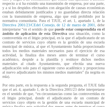
respecto a si ha existido una transmisión de empresa, por una parte,
y a si los despidos efectuados con alegación de causas económicas
estaban debidamente justificados y no guardaban directa relación
con la transmisión de empresa, algo que está prohibido por la
normativa comunitaria. Para el TJUE, el art. 1, apartado 1, de la
Directiva 2001/23/CEdel Consejo, de 12 de marzo de 2001,
debe
interpretarse “en el sentido de que
puede estar comprendida en el
ámbito de aplicación de esta Directiva
una situación, como la
controvertida en el litigio principal, en la que el adjudicatario de un
contrato de servicios cuyo objeto es la gestión de una escuela
municipal de música, al que el Ayuntamiento había proporcionado
todos los medios materiales necesarios para el ejercicio de esa
actividad, la finaliza dos meses antes de terminar el curso
académico, despide a la plantilla y restituye dichos medios
materiales al citado Ayuntamiento, que efectúa una nueva
adjudicación solo para el siguiente curso académico y proporciona
al nuevo adjudicatario los mismos medios materiales” (la negrita es
mía).
Por otra parte, en la respuesta a la segunda pregunta, el TJUE falla
que el art. 4, apartado 1, de la Directiva 2001/23 debe interpretarse
en el sentido de que, “en circunstancias como las controvertidas en
el litigio principal, donde el adjudicatario de un contrato de
servicios cuyo objeto es la gestión de una escuela municipal de
música finaliza esta actividad dos meses antes de terminar el curso