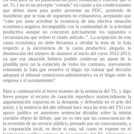
art. 51.1 no es un precepto “cerrado” en cuanto a los condicionantes
que deben darse para poder presentar un PDC, poniendo de
manifiesto que se trata de supuestos no exhaustivos, aceptando que
“cabe por tanto acreditar la existencia de una efectiva situación
económica negativa incompatible con la continuidad de la actividad
productiva aunque no concurran precisamente los supuestos o
circunstancias que refiere el citado artículo..”. La aceptación de esta
causa económica no debe llevarnos a olvidar la tesis de la Sala
respecto a la inexistencia de la causa productiva alegada, la
disminución del número de alumnos al inicio del curso 2012-2013,
ya que esa situación hubiera podido conllevar un ajuste de la
plantilla pero no la extinción de todos los contratos, nuevamente
reiterando la Sala que resuelve el litigio sin valorar qué decisión
adoptará el tribunal contencioso-administrativo en el litigio entre la
empresa y el ayuntamiento”.
Paso a continuación al breve examen de la sentencia del TS, y digo
breve porque el recurso de casación reproduce sustancialmente la
argumentación expuesta en la demanda y defendida en el acto del
juicio, y la sentencia del alto tribunal hace suya las tesis del TSJ con
apoyo jurídico en anteriores sentencias dictadas sobre la misma
cuestión objeto de debate, que no es otra que las consecuencias de
la reversión de un servicio público, prestado por un concesionario, a
la corporación local, es decir si esta, tal como se expone en el