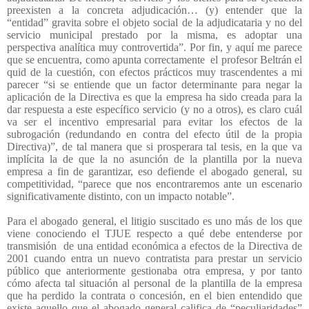
preexisten a la concreta adjudicación… (y) entender que la
“entidad” gravita sobre el objeto social de la adjudicataria y no del
servicio municipal prestado por la misma, es adoptar una
perspectiva analítica muy controvertida”. Por fin, y aquí me parece
que se encuentra, como apunta correctamente
el profesor Beltrán el
quid de la cuestión, con efectos prácticos muy trascendentes a mi
parecer “si se entiende que un factor determinante para negar la
aplicación de la Directiva es que la empresa ha sido creada para la
dar respuesta a este específico servicio (y no a otros), es claro cuál
va ser el incentivo empresarial para evitar los efectos de la
subrogación (redundando en contra del efecto útil de la propia
Directiva)”, de tal manera que si prosperara tal tesis, en la que va
implícita la de que la no asunción de la plantilla por la nueva
empresa a fin de garantizar, eso defiende el abogado general, su
competitividad, “parece que nos encontraremos ante un escenario
significativamente distinto, con un impacto notable”.
Para el abogado general, el litigio suscitado es uno más de los que
viene conociendo el TJUE respecto a qué debe entenderse por
transmisión
de una entidad económica a efectos de la Directiva de
2001 cuando entra un nuevo contratista para prestar un servicio
público que anteriormente gestionaba otra empresa, y por tanto
cómo afecta tal situación al personal de la plantilla de la empresa
que ha perdido la contrata o concesión, en el bien entendido que
existe aquello que el abogado general califica de “peculiaridades”