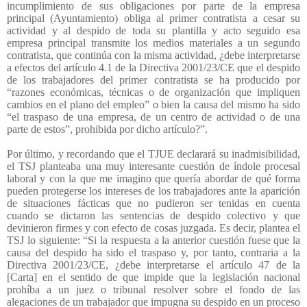
incumplimiento de sus obligaciones por parte de la empresa
principal (Ayuntamiento) obliga al primer contratista a cesar su
actividad y al despido de toda su plantilla y acto seguido esa
empresa principal transmite los medios materiales a un segundo
contratista, que continúa con la misma actividad, ¿debe interpretarse
a efectos del artículo 4.1 de la Directiva 2001/23/CE que el despido
de los trabajadores del primer contratista se ha producido por
“razones económicas, técnicas o de organización que impliquen
cambios en el plano del empleo” o bien la causa del mismo ha sido
“el traspaso de una empresa, de un centro de actividad o de una
parte de estos”, prohibida por dicho artículo?”.
Por último, y recordando que el TJUE declarará su inadmisibilidad,
el TSJ planteaba una muy interesante cuestión de índole procesal
laboral y con la que me imagino que quería abordar de qué forma
pueden protegerse los intereses de los trabajadores ante la aparición
de situaciones fácticas que no pudieron ser tenidas en cuenta
cuando se dictaron las sentencias de despido colectivo y que
devinieron firmes y con efecto de cosas juzgada. Es decir, plantea el
TSJ lo siguiente: “Si la respuesta a la anterior cuestión fuese que la
causa del despido ha sido el traspaso y, por tanto, contraria a la
Directiva 2001/23/CE, ¿debe interpretarse el artículo 47 de la
[Carta] en el sentido de que impide que la legislación nacional
prohíba a un juez o tribunal resolver sobre el fondo de las
alegaciones de un trabajador que impugna su despido en un proceso