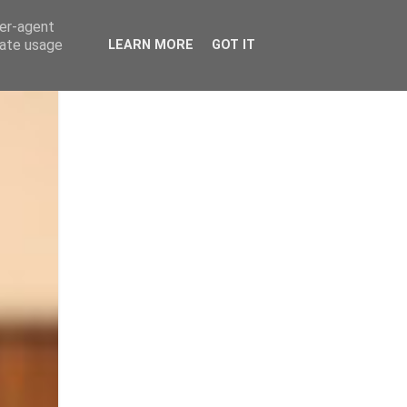
ser-agent
rate usage
LEARN MORE
GOT IT