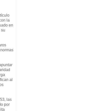
tículo
con la
esado en
 su
aros
s normas
 apuntar
aridad
rga
fican al
os
53, las
do por
ita