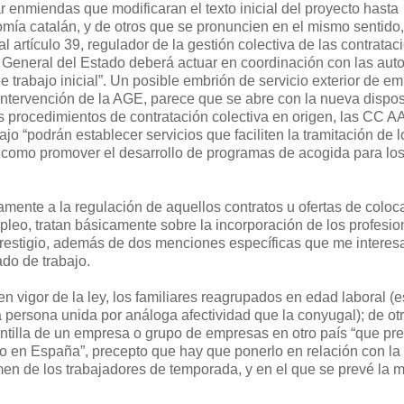
 enmiendas que modificaran el texto inicial del proyecto hasta
omía catalán, y de otros que se pronuncien en el mismo sentido,
l artículo 39, regulador de la gestión colectiva de las contratac
ón General del Estado deberá actuar en coordinación con las au
 trabajo inicial”. Un posible embrión de servicio exterior de e
intervención de la AGE, parece que se abre con la nueva dispos
s procedimientos de contratación colectiva en origen, las CC A
o “podrán establecer servicios que faciliten la tramitación de l
 como promover el desarrollo de programas de acogida para lo
amente a la regulación de aquellos contratos u ofertas de coloc
pleo, tratan básicamente sobre la incorporación de los profesio
e prestigio, además de dos menciones específicas que me interes
do de trabajo.
en vigor de la ley, los familiares reagrupados en edad laboral (es
la persona unida por análoga afectividad que la conyugal); de otr
antilla de un empresa o grupo de empresas en otro país “que pr
po en España”, precepto que hay que ponerlo en relación con la
imen de los trabajadores de temporada, y en el que se prevé la 