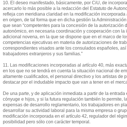
10. El deseo manifestado, básicamente, por CiU, de incorporar
acercarlo lo más posible a la redacción del Estatuto de Auton
refleja con meridiana claridad en la modificación incorporada a
en origen, de tal forma que en dicha gestión la Administraci
que sean “competentes para la concesión de la autorización de
autonómico, en necesaria coordinación y cooperación con la 
adicional novena, en la que se dispone que en el marco de lo
competencias ejecutivas en materia de autorizaciones de trabaj
correspondientes visados ante los consulados españoles, así
trabajadores extranjeros y sus familias.”
11. Las modificaciones incorporadas al artículo 40, más exact
en los que no se tendrá en cuenta la situación nacional de em
altamente cualificados, el personal directivo y los artistas d
destacar por el indudable impacto que van a tener en el merca
De una parte, y de aplicación inmediata a partir de la entrada 
cónyuge e hijos, y si la futura regulación también lo permite, 
expensas de desarrollo reglamentario, los trabajadores en pl
desarrollar su actividad laboral para la misma empresa o gru
modificación incorporada en el artículo 42, regulador del rég
posibilidad pero sólo con carácter temporal.