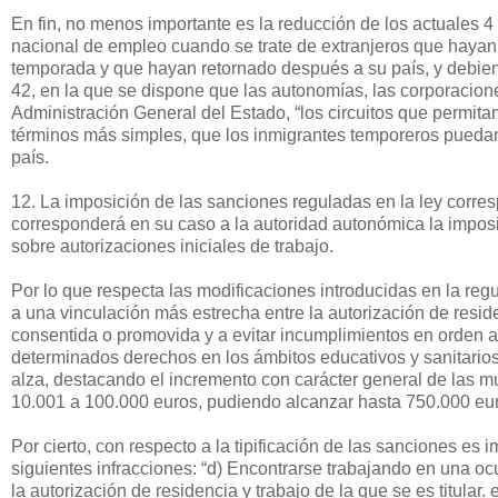
En fin, no menos importante es la reducción de los actuales 4 
nacional de empleo cuando se trate de extranjeros que hayan s
temporada y que hayan retornado después a su país, y debiend
42, en la que se dispone que las autonomías, las corporacion
Administración General del Estado, “los circuitos que permit
términos más simples, que los inmigrantes temporeros puedan
país.
12. La imposición de las sanciones reguladas en la ley corre
corresponderá en su caso a la autoridad autonómica la imposi
sobre autorizaciones iniciales de trabajo.
Por lo que respecta las modificaciones introducidas en la regu
a una vinculación más estrecha entre la autorización de reside
consentida o promovida y a evitar incumplimientos en orden a
determinados derechos en los ámbitos educativos y sanitarios 
alza, destacando el incremento con carácter general de las m
10.001 a 100.000 euros, pudiendo alcanzar hasta 750.000 euros
Por cierto, con respecto a la tipificación de las sanciones es i
siguientes infracciones: “d) Encontrarse trabajando en una oc
la autorización de residencia y trabajo de la que se es titular.