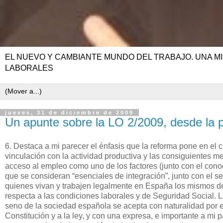
EL NUEVO Y CAMBIANTE MUNDO DEL TRABAJO. UNA MI
LABORALES
jueves, 31 de diciembre de 2009
Un apunte sobre la LO 2/2009, desde la pe
6. Destaca a mi parecer el énfasis que la reforma pone en el 
vinculación con la actividad productiva y las consiguientes m
acceso al empleo como uno de los factores (junto con el conoc
que se consideran “esenciales de integración”, junto con el 
quienes vivan y trabajen legalmente en España los mismos der
respecta a las condiciones laborales y de Seguridad Social. La
seno de la sociedad española se acepta con naturalidad por el 
Constitución y a la ley, y con una expresa, e importante a mi 