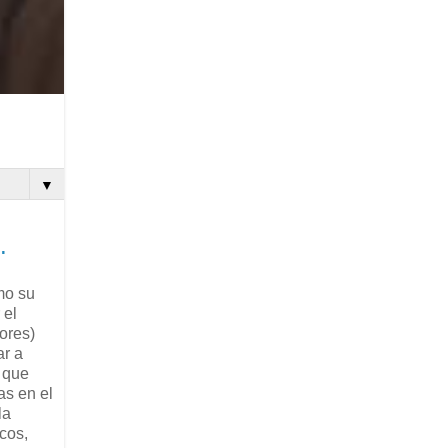
▼
.
mo su
 el
ores)
ar a
 que
as en el
la
cos,