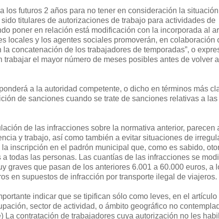
a los futuros 2 años para no tener en consideración la situación
ido titulares de autorizaciones de trabajo para actividades de
o poner en relación está modificación con la incorporada al ar
es locales y los agentes sociales promoverán, en colaboración 
an la concatenación de los trabajadores de temporadas”, o expr
 trabajar el mayor número de meses posibles antes de volver a
sponderá a la autoridad competente, o dicho en términos más cl
ción de sanciones cuando se trate de sanciones relativas a la
lación de las infracciones sobre la normativa anterior, parecen
ncia y trabajo, así como también a evitar situaciones de irregul
 la inscripción en el padrón municipal que, como es sabido, oto
a todas las personas. Las cuantías de las infracciones se modi
uy graves que pasan de los anteriores 6.001 a 60.000 euros, a l
 en supuestos de infracción por transporte ilegal de viajeros.
mportante indicar que se tipifican sólo como leves, en el artículo 
upación, sector de actividad, o ámbito geográfico no contempla
 e) La contratación de trabajadores cuya autorización no les habil