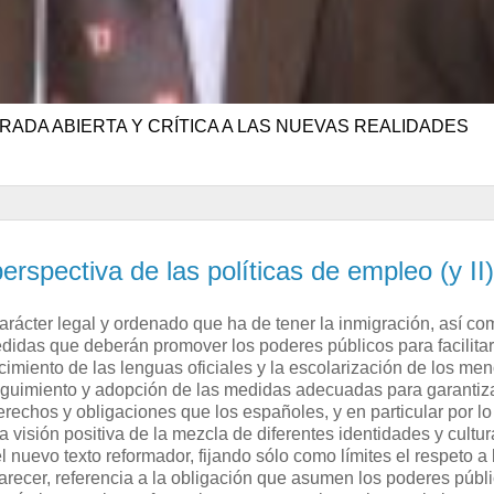
RADA ABIERTA Y CRÍTICA A LAS NUEVAS REALIDADES
rspectiva de las políticas de empleo (y II)
carácter legal y ordenado que ha de tener la inmigración, así co
edidas que deberán promover los poderes públicos para facilitar
imiento de las lenguas oficiales y la escolarización de los men
seguimiento y adopción de las medidas adecuadas para garantiz
echos y obligaciones que los españoles, y en particular por lo
 visión positiva de la mezcla de diferentes identidades y cultur
nuevo texto reformador, fijando sólo como límites el respeto a 
parecer, referencia a la obligación que asumen los poderes públi