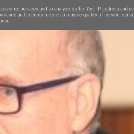
eliver its services and to analyze traffic. Your IP address and u
ormance and security metrics to ensure quality of service, gene
buse.