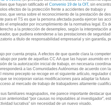
íses que hayan ratificado el
Convenio 19 de la OIT,
sin encontr
olos efectos de la protección frente a accidentes de trabajo y
gioso, que versa sobre el reconocimiento de la prestación de d
ente para el TS es que la persona afectada pueda ejercer las ac
do el empleador por incumplimiento de la normativa legal. Es dec
derecho a la protección de desempleo, según la interpretación 
leador, que pudiera extenderse a las prestaciones de seguridad 
atorio a título de responsabilidad empresarial y sin garantía, po
abajo por cuenta propia. A efectos de que quede clara la compete
e trabajo por parte de aquellas CC AA que las hayan asumido en 
ión de la autorización inicial de trabajo, en necesaria coordina
 corresponderá a las Comunidades Autónomas de acuerdo con la
 mismo precepto se recoge en el siguiente artículo, regulador d
 que se incorporan varias modificaciones para adaptar la futura
acceso al mercado de trabajo de trabajadores altamente cualific
de sus familiares reagrupados, me parece importante destacar qu
 con anterioridad “por causas no imputables al investigador”, es
actividad lucrativa” sin necesidad de un nuevo visado.