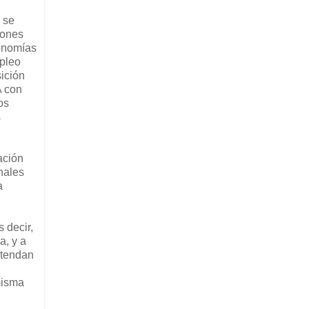
 se
iones
tonomías
mpleo
ición
A con
os
s
ación
nales
a
 decir,
a, y a
etendan
misma