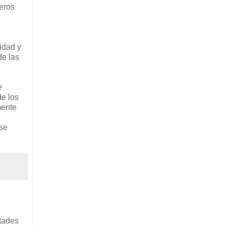
jeros
idad y
de las
e
de los
mente
 se
tades