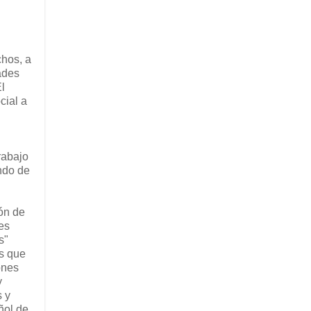
chos, a
ades
l
cial a
rabajo
ando de
ón de
es
s"
es que
ones
y
s y
ñol de