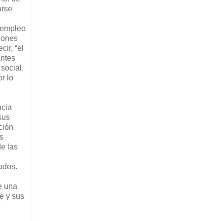
arse
esempleo
ciones
ir, “el
antes
social,
r lo
ncia
sus
ción
s
e las
ados.
e una
te y sus