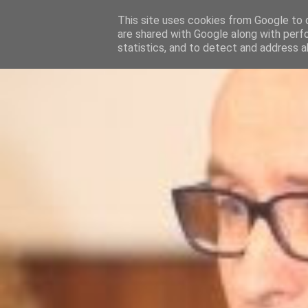
This site uses cookies from Google to d
are shared with Google along with perf
statistics, and to detect and address a