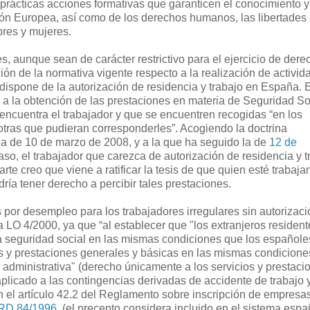
n prácticas acciones formativas que garanticen el conocimiento y
ión Europea, así como de los derechos humanos, las libertades
bres y mujeres.
, aunque sean de carácter restrictivo para el ejercicio de dere
ón de la normativa vigente respecto a la realización de activid
 dispone de la autorización de residencia y trabajo en España. E
cho a la obtención de las prestaciones en materia de Seguridad So
 encuentra el trabajador y que se encuentren recogidas “en los
otras que pudieran corresponderles”. Acogiendo la doctrina
ia de 10 de marzo de 2008, y a la que ha seguido la de
12 de
caso, el trabajador que carezca de autorización de residencia y t
te creo que viene a ratificar la tesis de que quien esté trabaj
dría tener derecho a percibir tales prestaciones.
 por desempleo para los trabajadores irregulares sin autorizaci
 LO 4/2000, ya que “al establecer que "los extranjeros resident
la seguridad social en las mismas condiciones que los españole
ios y prestaciones generales y básicas en las mismas condicion
n administrativa" (derecho únicamente a los servicios y prestaci
aplicado a las contingencias derivadas de accidente de trabajo 
n el artículo 42.2 del Reglamento sobre inscripción de empresa
RD 84/1996
, (el precepto considera incluido en el sistema espa