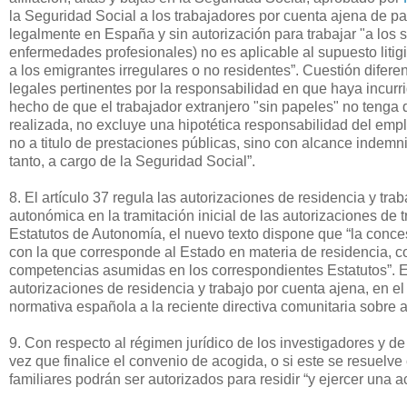
la Seguridad Social a los trabajadores por cuenta ajena de pa
legalmente en España y sin autorización para trabajar "a los s
enfermedades profesionales) no es aplicable al supuesto liti
a los emigrantes irregulares o no residentes”. Cuestión difer
legales pertinentes por la responsabilidad en que haya incurri
hecho de que el trabajador extranjero "sin papeles" no tenga 
realizada, no excluye una hipotética responsabilidad del emp
no a titulo de prestaciones públicas, sino con alcance indemniz
tanto, a cargo de la Seguridad Social”.
8. El artículo 37 regula las autorizaciones de residencia y tr
autonómica en la tramitación inicial de las autorizaciones d
Estatutos de Autonomía, el nuevo texto dispone que “la conces
con la que corresponde al Estado en materia de residencia,
competencias asumidas en los correspondientes Estatutos”. El
autorizaciones de residencia y trabajo por cuenta ajena, en el
normativa española a la reciente directiva comunitaria sobre 
9. Con respecto al régimen jurídico de los investigadores y 
vez que finalice el convenio de acogida, o si este se resuelve
familiares podrán ser autorizados para residir “y ejercer una 