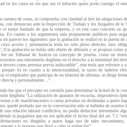
idad en los casos en los que sea el infractor quien porte consigo el m
 camino de rosas, se comprueba con claridad al leer las alegaciones de
sa, con denuncias ante la Inspección de Trabajo y los Juzgados de lo 
te el temor fundado de que la empresa, y en este caso concreto su a
sona. En cuanto a los argumentos más propiamente jurídicos para neg
mi parecer los siguientes: que la grabación se realizó en la puerta de 
"a cuyo acceso y permanencia tenía no solo pleno derecho, sino obli
; f) la grabación no había sido objeto de difusión y se propuso como 
o fue un Tribunal de Justicia en concepto de prueba, como un instr
curriera una intromisión ilegítima en el derecho a la intimidad del de
n tercero como premisa previa indiscutible", esta tenía que referirse a 
 porque: h) en cuanto a la intencionalidad, la razón de haberse efe
e el empleador que participa de un historial de afrentas, se dirige frent
ne directa y personalmente…”.
nda fue que el precepto en cuestión para determinar la licitud de la co
ión ilegítima “La utilización de aparatos de escucha, dispositivos ópti
ersonas o de manifestaciones o cartas privadas no destinadas a quien ha
bien, quedó probado que en la conversación sólo se hablaba de asuntos l
e una relación laboral conflictiva, no podía deducirse intromisión alg
más la juzgadora que no era aplicable el inciso final del art. 7.2 “rela
ifestaciones no dirigidas a quien haga uso de tales mecanismos, 
vamente a la persona que llevó a cabo la grabación”.