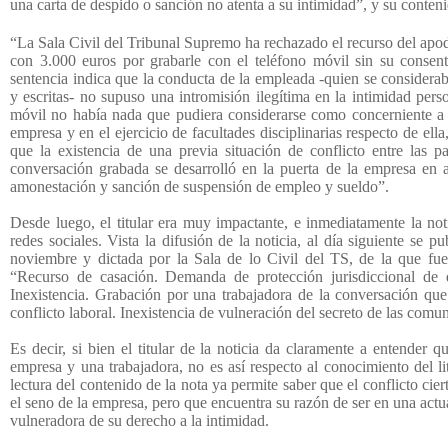
una carta de despido o sanción no atenta a su intimidad”, y su conteni
“La Sala Civil del Tribunal Supremo ha rechazado el recurso del apo
con 3.000 euros por grabarle con el teléfono móvil sin su consenti
sentencia indica que la conducta de la empleada -quien se considera
y escritas- no supuso una intromisión ilegítima en la intimidad pers
móvil no había nada que pudiera considerarse como concerniente a s
empresa y en el ejercicio de facultades disciplinarias respecto de e
que la existencia de una previa situación de conflicto entre las
conversación grabada se desarrolló en la puerta de la empresa en
amonestación y sanción de suspensión de empleo y sueldo”.
Desde luego, el titular era muy impactante, e inmediatamente la no
redes sociales. Vista la difusión de la noticia, al día siguiente se p
noviembre y dictada por la Sala de lo Civil del TS, de la que fue 
“Recurso de casación. Demanda de protección jurisdiccional de d
Inexistencia. Grabación por una trabajadora de la conversación que
conflicto laboral. Inexistencia de vulneración del secreto de las comu
Es decir, si bien el titular de la noticia da claramente a entender 
empresa y una trabajadora, no es así respecto al conocimiento del lit
lectura del contenido de la nota ya permite saber que el conflicto ciert
el seno de la empresa, pero que encuentra su razón de ser en una actu
vulneradora de su derecho a la intimidad.