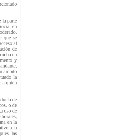
encionado
 la parte
Social en
poderado,
ar que se
acceso al
gación de
prueba en
umento y
mandante,
un ámbito
ctuado la
e a quien
nducta de
cos, o de
ga uso de
aborales,
una en la
tivo a la
pues las