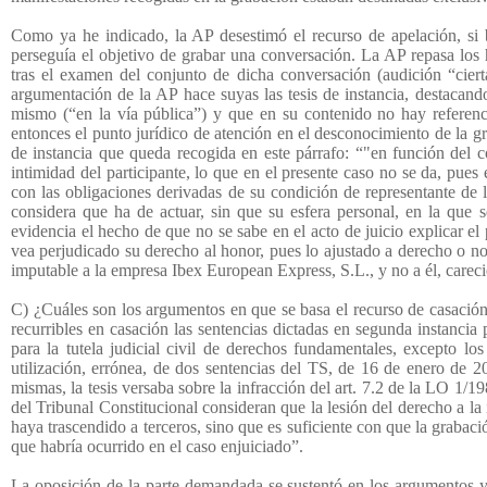
Como ya he indicado, la AP desestimó el recurso de apelación, si 
perseguía el objetivo de grabar una conversación. La AP repasa los 
tras el examen del conjunto de dicha conversación (audición “cierta
argumentación de la AP hace suyas las tesis de instancia, destacando
mismo (“en la vía pública”) y que en su contenido no hay referenci
entonces el punto jurídico de atención en el desconocimiento de la gr
de instancia que queda recogida en este párrafo: “"en función del c
intimidad del participante, lo que en el presente caso no se da, pues
con las obligaciones derivadas de su condición de representante de
considera que ha de actuar, sin que su esfera personal, en la que 
evidencia el hecho de que no se sabe en el acto de juicio explicar e
vea perjudicado su derecho al honor, pues lo ajustado a derecho o no
imputable a la empresa Ibex European Express, S.L., y no a él, care
C) ¿Cuáles son los argumentos en que se basa el recurso de casación
recurribles en casación las sentencias dictadas en segunda instancia 
para la tutela judicial civil de derechos fundamentales, excepto lo
utilización, errónea, de dos sentencias del TS, de 16 de enero de 2
mismas, la tesis versaba sobre la infracción del art. 7.2 de la LO 1/
del Tribunal Constitucional consideran que la lesión del derecho a l
haya trascendido a terceros, sino que es suficiente con que la grabaci
que habría ocurrido en el caso enjuiciado”.
La oposición de la parte demandada se sustentó en los argumentos ya