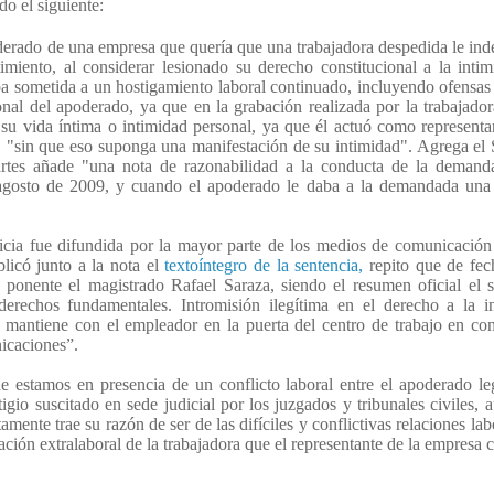
do el siguiente:
derado de una empresa que quería que una trabajadora despedida le in
miento, al considerar lesionado su derecho constitucional a la inti
ba sometida a un hostigamiento laboral continuado, incluyendo ofensas
onal del apoderado, ya que en la grabación realizada por la trabajado
u vida íntima o intimidad personal, ya que él actuó como representa
lla, "sin que eso suponga una manifestación de su intimidad". Agrega e
 partes añade "una nota de razonabilidad a la conducta de la demand
 agosto de 2009, y cuando el apoderado le daba a la demandada una 
ticia fue difundida por la mayor parte de los medios de comunicación
ublicó junto a la nota el
textoíntegro de la sentencia,
repito que de fe
ponente el magistrado Rafael Saraza, siendo el resumen oficial el s
erechos fundamentales. Intromisión ilegítima en el derecho a la in
 mantiene con el empleador en la puerta del centro de trabajo en co
nicaciones”.
que estamos en presencia de un conflicto laboral entre el apoderado le
igio suscitado en sede judicial por los juzgados y tribunales civiles, 
amente trae su razón de ser de las difíciles y conflictivas relaciones lab
ación extralaboral de la trabajadora que el representante de la empresa 