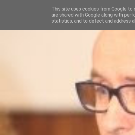
This site uses cookies from Google to d
are shared with Google along with perf
statistics, and to detect and address a