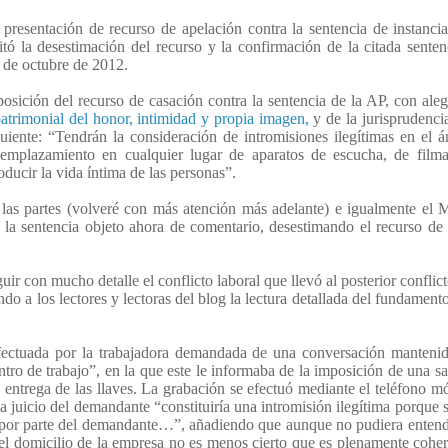
a presentación de recurso de apelación contra la sentencia de instanc
citó la desestimación del recurso y la confirmación de la citada sentenc
 de octubre de 2012.
erposición del recurso de casación contra la sentencia de la AP, con ale
atrimonial del honor, intimidad y propia imagen,
y de la jurisprudencia
guiente: “Tendrán la consideración de intromisiones ilegítimas en el 
 emplazamiento en cualquier lugar de aparatos de escucha, de filma
oducir la vida íntima de las personas”.
e las partes (volveré con más atención más adelante) e igualmente el M
ó la sentencia objeto ahora de comentario, desestimando el recurso de
r con mucho detalle el conflicto laboral que llevó al posterior conflicto
do a los lectores y lectoras del blog la lectura detallada del fundamento
efectuada por la trabajadora demandada de una conversación manteni
tro de trabajo”, en la que este le informaba de la imposición de una s
a entrega de las llaves. La grabación se efectuó mediante el teléfono mó
a juicio del demandante “constituiría una intromisión ilegítima porque s
o por parte del demandante…”, añadiendo que aunque no pudiera enten
 el domicilio de la empresa no es menos cierto que es plenamente cohe