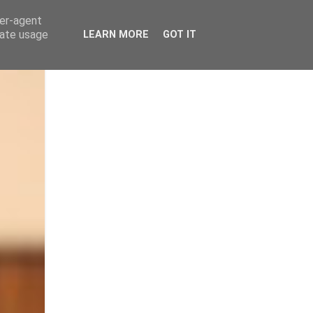
ser-agent
rate usage
LEARN MORE
GOT IT