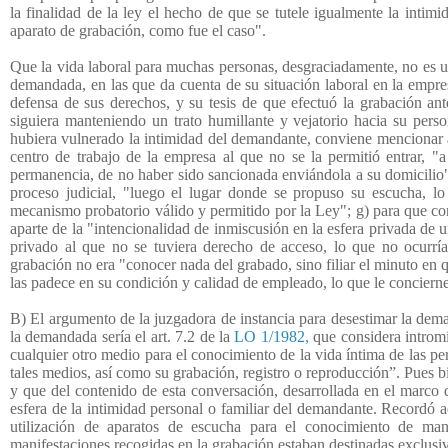
la finalidad de la ley el hecho de que se tutele igualmente la intim
aparato de grabación, como fue el caso".
Que la vida laboral para muchas personas, desgraciadamente, no es un
demandada, en las que da cuenta de su situación laboral en la empre
defensa de sus derechos, y su tesis de que efectuó la grabación an
siguiera manteniendo un trato humillante y vejatorio hacia su per
hubiera vulnerado la intimidad del demandante, conviene mencionar a 
centro de trabajo de la empresa al que no se la permitió entrar, 
permanencia, de no haber sido sancionada enviándola a su domicilio"
proceso judicial, "luego el lugar donde se propuso su escucha, l
mecanismo probatorio válido y permitido por la Ley"; g) para que con
aparte de la "intencionalidad de inmiscusión en la esfera privada de u
privado al que no se tuviera derecho de acceso, lo que no ocurría
grabación no era "conocer nada del grabado, sino filiar el minuto en qu
las padece en su condición y calidad de empleado, lo que le concier
B) El argumento de la juzgadora de instancia para desestimar la dema
la demandada sería el art. 7.2 de la
LO 1/1982,
que considera intromis
cualquier otro medio para el conocimiento de la vida íntima de las p
tales medios, así como su grabación, registro o reproducción”. Pues 
y que del contenido de esta conversación, desarrollada en el marco d
esfera de la intimidad personal o familiar del demandante. Recordó ade
utilización de aparatos de escucha para el conocimiento de man
manifestaciones recogidas en la grabación estaban destinadas exclusi