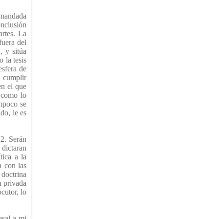
demandada
onclusión
artes. La
fuera del
, y sitúa
 la tesis
esfera de
a cumplir
en el que
, como lo
ampoco se
do, le es
2. Serán
 dictaran
tica a la
n con las
 doctrina
n privada
cutor, lo
esal a mi