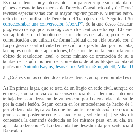
Es una sentencia muy interesante a mi parecer y que sin duda dará m
planes de estudio las materias de Derecho Constitucional y de Derec
revistas especializadas con la mayor rapidez posible. Mientras tanto
reflexión del profesor de Derecho del Trabajo y de la Seguridad So
correctograbar una conversación laboral?”
, de la que deseo destacar
progresivo de equipos tecnológicos en los centros de trabajo. El dere
son aplicables en el ámbito de las relaciones de trabajo, pero estos 
comunicación que utilizan de forma habitual en su vida privada con f
La progresiva conflictividad en relación a la posibilidad por los trab
la empresa o de otras aplicaciones, básicamente por la tendencia empr
objeto de regulación legal, o como mínimo de promoción de su tr
también en algún momento el comentario de otros blogueros laborali
profesores
Antonio Baylos,
Jesús Cruz,
WilfredoSanguinetti
,
Mikel U
2. ¿Cuáles son los contenidos de la sentencia, aunque en puridad es má
A) En primer lugar, que se trata de un litigio en sede civil, aunque c
empresa, que se inicia como consecuencia de la demanda interpues
trabajadora con alegación de vulneración por la demandada de su der
por la citada lesión. Según consta en los antecedentes de hecho de l
por el demandante, salvo las que fueran fiel reproducción de document
pruebas que posteriormente se practicaran, solicitó:
«[...] se sirva
contestada la demanda deducida en los mismos para, en su día, tras 
ajustada a derecho.»”. La demanda fue desestimada por sentencia 
Baracaldo.