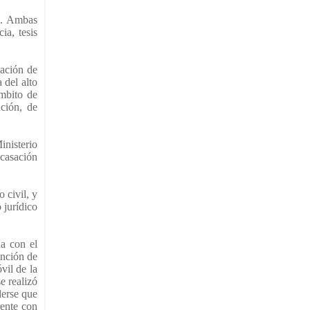
ia. Ambas
ia, tesis
gación de
 del alto
ámbito de
ción, de
inisterio
 casación
 civil, y
 jurídico
da con el
anción de
vil de la
e realizó
derse que
rente con