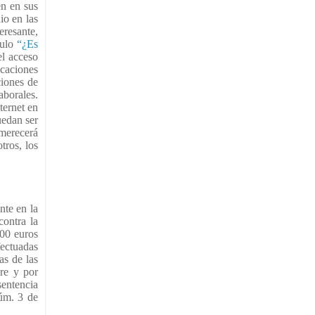
en en sus
io en las
eresante,
tulo
“¿
Es
el acceso
icaciones
ciones de
aborales.
ternet en
uedan ser
merecerá
tros, los
nte en la
ontra la
000 euros
fectuadas
as de las
ere y por
sentencia
úm. 3 de