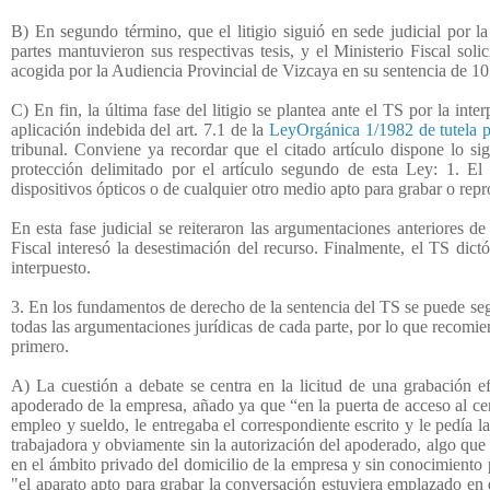
B) En segundo término, que el litigio siguió en sede judicial por l
partes mantuvieron sus respectivas tesis, y el Ministerio Fiscal soli
acogida por la Audiencia Provincial de Vizcaya en su sentencia de 10
C) En fin, la última fase del litigio se plantea ante el TS por la int
aplicación indebida del art. 7.1 de la
LeyOrgánica 1/1982 de tutela p
tribunal. Conviene ya recordar que el citado artículo dispone lo si
protección delimitado por el artículo segundo de esta Ley: 1. El
dispositivos ópticos o de cualquier otro medio apto para grabar o repr
En esta fase judicial se reiteraron las argumentaciones anteriores d
Fiscal interesó la desestimación del recurso. Finalmente, el TS dict
interpuesto.
3. En los fundamentos de derecho de la sentencia del TS se puede segui
todas las argumentaciones jurídicas de cada parte, por lo que recomien
primero.
A) La cuestión a debate se centra en la licitud de una grabación 
apoderado de la empresa, añado ya que “en la puerta de acceso al cen
empleo y sueldo, le entregaba el correspondiente escrito y le pedía l
trabajadora y obviamente sin la autorización del apoderado, algo que 
en el ámbito privado del domicilio de la empresa y sin conocimient
"el aparato apto para grabar la conversación estuviera emplazado en