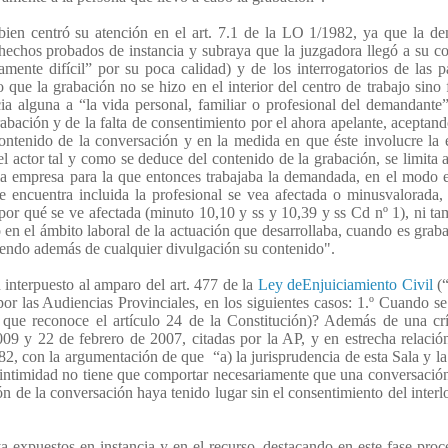
bien centró su atención en el art. 7.1 de la LO 1/1982, ya que la 
hechos probados de instancia y subraya que la juzgadora llegó a su c
mente difícil” por su poca calidad) y de los interrogatorios de las p
 que la grabación no se hizo en el interior del centro de trabajo sino 
a alguna a “la vida personal, familiar o profesional del demandante”
abación y de la falta de consentimiento por el ahora apelante, aceptando
ontenido de la conversación y en la medida en que éste involucre la 
 el actor tal y como se deduce del contenido de la grabación, se limita 
 la empresa para la que entonces trabajaba la demandada, en el modo 
se encuentra incluida la profesional se vea afectada o minusvalorada
l por qué se ve afectada (minuto 10,10 y ss y 10,39 y ss Cd nº 1), ni t
 en el ámbito laboral de la actuación que desarrollaba, cuando es graba
ciendo además de cualquier divulgación su contenido".
 interpuesto al amparo del art. 477 de la
Ley deEnjuiciamiento Civil
(“
por las Audiencias Provinciales, en los siguientes casos: 1.º Cuando se
s que reconoce el artículo 24 de la Constitución)? Además de una crí
009 y 22 de febrero de 2007, citadas por la AP, y en estrecha relació
1982, con la argumentación de que
“a) la jurisprudencia de esta Sala y la
a intimidad no tiene que comportar necesariamente que una conversació
ón de la conversación haya tenido lugar sin el consentimiento del interlo
 expuestos en instancia y en el recurso, destacando en este fase proc