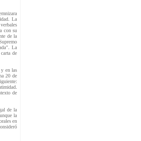
demnizara
midad. La
 verbales
ra con su
nte de la
l Supremo
ada". La
carta de
 y en las
cha 20 de
iguiente:
timidad.
ntexto de
gal de la
aunque la
orales en
consideró