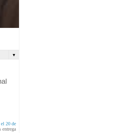
▼
nal
 el 20 de
s entrega