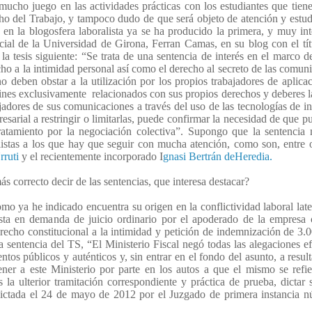
ucho juego en las actividades prácticas con los estudiantes que tien
ho del Trabajo, y tampoco dudo de que será objeto de atención y estud
, en la blogosfera laboralista ya se ha producido la primera, y muy int
cial de la Universidad de Girona, Ferran Camas, en su blog con el tí
 la tesis siguiente: “Se trata de una sentencia de interés en el marco d
cho a la intimidad personal así como el derecho al secreto de las comun
no deben obstar a la utilización por los propios trabajadores de aplica
ines exclusivamente relacionados con sus propios derechos y deberes l
ajadores de sus comunicaciones a través del uso de las tecnologías de in
esarial a restringir o limitarlas, puede confirmar la necesidad de que p
atamiento por la negociación colectiva”. Supongo que la sentencia 
stas a los que hay que seguir con mucha atención, como son, entre o
rruti
y el recientemente incorporado I
gnasi Bertrán deHeredia.
s correcto decir de las sentencias, que interesa destacar?
omo ya he indicado encuentra su origen en la conflictividad laboral late
ta en demanda de juicio ordinario por el apoderado de la empresa c
echo constitucional a la intimidad y petición de indemnización de 3.
a sentencia del TS, “El Ministerio Fiscal negó todas las alegaciones e
os públicos y auténticos y, sin entrar en el fondo del asunto, a result
 tener a este Ministerio por parte en los autos a que el mismo se refi
la ulterior tramitación correspondiente y práctica de prueba, dictar 
dictada el 24 de mayo de 2012 por el Juzgado de primera instancia n