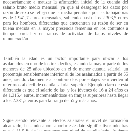
necesariamente a matizar la afirmación inicial de la cuantía del
salario bruto medio mensual, ya que al desagregar los datos por
razón de sexo se refleja que la media percibida por las trabajadoras
es de 1.941,7 euros mensuales, subiendo hasta
los 2.303,5 euros
para los hombres, diferencias que encuentran su razón de ser en
buena medida en la mayor presencia femenina en los contratos a
tiempo parcial y en ramas de actividad de bajos niveles de
remuneración.
También la edad es un factor importante para ubicar a los
asalariados en uno de los tres deciles, estando la mayor parte de los
menores de 25 años ubicados en el de menor cuantía salarial, un
porcentaje sensiblemente inferior al de los asalariados a partir de 55
años, siendo claramente al contrario los porcentajes se invierten al
referirnos al decil de cuantía salarial superior. Ejemplo claro de esta
diferencia es que el salario de las
y los jóvenes de 16 a 24 años es
de 1.315,4 euros, incrementándose en franjas superiores hasta llegar
a los 2.381,2 euros para la franja de 55 y más años.
Sigue siendo relevante a efectos salariales el nivel de formación
alcanzado, bastando ahora aportar este dato significativo: mientras
que el 41,9 % de las personas con nivel de estudio bajo
(quienes