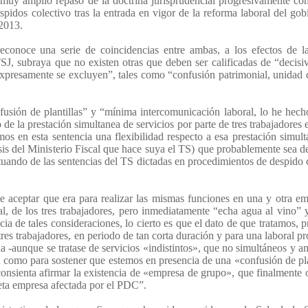
n muy amplio repaso de la doctrina jurisprudencial progresivamente c
spidos colectivo tras la entrada en vigor de la reforma laboral del gob
 2013.
econoce una serie de coincidencias entre ambas, a los efectos de l
SJ, subraya que no existen otras que deben ser calificadas de “decisi
xpresamente se excluyen”, tales como “confusión patrimonial, unidad 
confusión de plantillas” y “mínima intercomunicación laboral, lo he hec
o de la prestación simultanea de servicios por parte de tres trabajadores
 en esta sentencia una flexibilidad respecto a esa prestación simult
is del Ministerio Fiscal que hace suya el TS) que probablemente sea d
uando de las sentencias del TS dictadas en procedimientos de despido 
e aceptar que era para realizar las mismas funciones en una y otra e
al, de los tres trabajadores, pero inmediatamente “echa agua al vino” y
ncia de tales consideraciones, lo cierto es que el dato de que tratamos, p
es trabajadores, en periodo de tan corta duración y para una laboral pr
ia -aunque se tratase de servicios «indistintos», que no simultáneos y 
a como para sostener que estemos en presencia de una «confusión de pla
onsienta afirmar la existencia de «empresa de grupo», que finalmente 
reta empresa afectada por el PDC”.