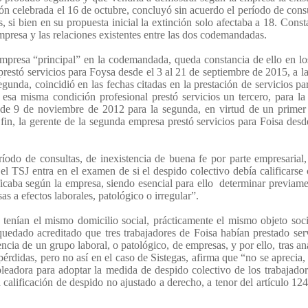
 celebrada el 16 de octubre, concluyó sin acuerdo el período de consu
 si bien en su propuesta inicial la extinción solo afectaba a 18. Const
mpresa y las relaciones existentes entre las dos codemandadas.
 empresa “principal” en la codemandada, queda constancia de ello en l
prestó servicios para Foysa desde el 3 al 21 de septiembre de 2015, a l
gunda, coincidió en las fechas citadas en la prestación de servicios p
esa misma condición profesional prestó servicios un tercero, para l
sde 9 de noviembre de 2012 para la segunda, en virtud de un primer
in, la gerente de la segunda empresa prestó servicios para Foisa desd
eríodo de consultas, de inexistencia de buena fe por parte empresarial
el TSJ entra en el examen de si el despido colectivo debía calificars
ficaba según la empresa, siendo esencial para ello
determinar previame
s a efectos laborales, patológico o irregular”.
tenían el mismo domicilio social, prácticamente el mismo objeto soc
quedado acreditado que tres trabajadores de Foisa habían prestado ser
ia de un grupo laboral, o patológico, de empresas, y por ello, tras ana
rdidas, pero no así en el caso de Sistegas, afirma que “no se aprecia,
eadora para adoptar la medida de despido colectivo de los trabajador
a calificación de despido no ajustado a derecho, a tenor del artículo 124