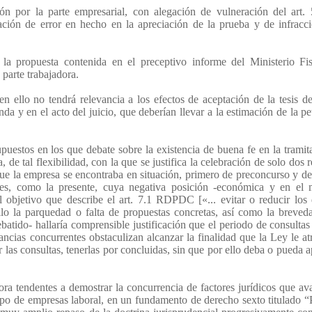
ión por la parte empresarial, con alegación de vulneración del art
gación de error en hecho en la apreciación de la prueba y de infracc
a propuesta contenida en el preceptivo informe del Ministerio Fis
 parte trabajadora.
ien ello no tendrá relevancia a los efectos de aceptación de la tesis de
a y en el acto del juicio, que deberían llevar a la estimación de la pe
uestos en los que debate sobre la existencia de buena fe en la tramit
de tal flexibilidad, con la que se justifica la celebración de solo dos 
 que la empresa se encontraba en situación, primero de preconcurso y d
les, como la presente, cuya negativa posición -económica y en el 
 objetivo que describe el art. 7.1 RDPDC [«... evitar o reducir los
ello la parquedad o falta de propuestas concretas, así como la breved
atido- hallaría comprensible justificación que el periodo de consultas
cias concurrentes obstaculizan alcanzar la finalidad que la Ley le at
as consultas, tenerlas por concluidas, sin que por ello deba o pueda a
ora tendentes a demostrar la concurrencia de factores jurídicos que ava
grupo de empresas laboral, en un fundamento de derecho sexto titulado “