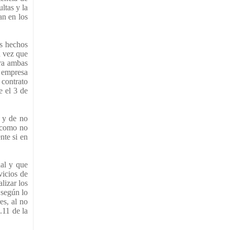
ltas y la
an en los
os hechos
a vez que
ara ambas
a empresa
 contrato
e el 3 de
, y de no
e como no
nte si en
ial y que
vicios de
lizar los
 según lo
es, al no
.11 de la