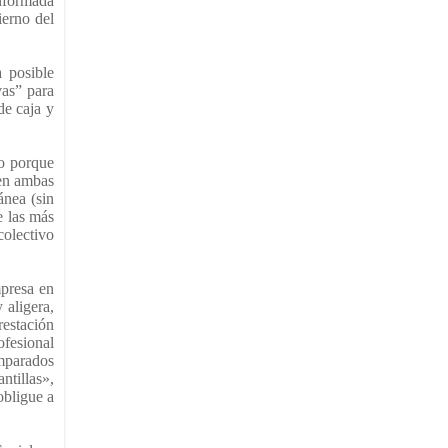
onformada
ierno del
a posible
vas” para
de caja y
ho porque
 en ambas
ánea (sin
e las más
colectivo
mpresa en
 aligera,
restación
ofesional
amparados
ntillas»,
obligue a