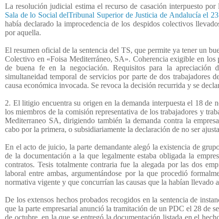
La resolución judicial estima el recurso de casación interpuesto por
Sala de lo Social delTribunal Superior de Justicia de Andalucía el 2
había declarado la improcedencia de los despidos colectivos llevados
por aquella.
El resumen oficial de la sentencia del TS, que permite ya tener un bue
Colectivo en «Foisa Mediterráneo, SA». Coherencia exigible en los pl
de buena fe en la negociación. Requisitos para la apreciación 
simultaneidad temporal de servicios por parte de dos trabajadores de
causa económica invocada. Se revoca la decisión recurrida y se decl
2. El litigio encuentra su origen en la demanda interpuesta el 18 d
los miembros de la comisión representativa de los trabajadores y tra
Mediterraneo SA, dirigiendo también la demanda contra la empresa S
cabo por la primera, o subsidiariamente la declaración de no ser ajust
En el acto de juicio, la parte demandante alegó la existencia de grup
de la documentación a la que legalmente estaba obligada la empresa,
contratos. Tesis totalmente contraria fue la alegada por las dos emp
laboral entre ambas, argumentándose por la que procedió formalmen
normativa vigente y que concurrían las causas que la habían llevado a
De los extensos hechos probados recogidos en la sentencia de instanci
que la parte empresarial anunció la tramitación de un PDC el 28 de s
de octubre, en la que se entregó la documentación listada en el hec