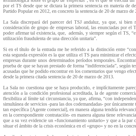
terminológica sobre el
grupo de empresas
”, en el que se efectúa u
por el TS desde que se dictara la primera sentencia en materia de de
Partido Popular en 2012, en concreto la sentencia de 20 de marzo de
La Sala discrepará del parecer del TSJ andaluz, ya que, si bien r
consideración de grupo de empresas laboral, las enunciadas por el T
poder afirmar tal existencia, que,
además, y siempre según el TS, “e
utilización fraudulenta de una dirección unitaria”.
Si en el título de la entrada me he referido a la distinción entre “
esta segunda expresión es la que utiliza el TS para minimizar el efect
empresas durante unos determinados períodos temporales. Encontramos
prueba de que se hayan prestado de forma “indiferenciada”, según tes
acusadas que he podido encontrar en los comentarios que vengo efect
desde la primera citada sentencia de 20 de marzo de 2013.
La Sala no cuestiona que se haya producido, e implícitamente parec
atención a la condición profesional acreditada, la de agente comerci
flexibiliza al límite tal circunstancia, ya que, afirma, “con independe
simultánea de servicios -para las dos codemandadas- por únicamente tr
tan específica [Agente comercial], en manera alguna tendría relevanc
en la correspondiente contratación- en manera alguna tiene relevanci
que a su vez evidencie un «funcionamiento unitario» y que a la par c
situar el ámbito de la crisis económica en el «grupo» y no en la conc