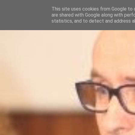
This site uses cookies from Google to d
are shared with Google along with perf
statistics, and to detect and address a