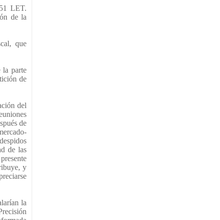
. 51 LET.
ión de la
cal, que
 la parte
tición de
ación del
reuniones
espués de
mercado-
 despidos
ad de las
 presente
ribuye, y
preciarse
larían la
Precisión