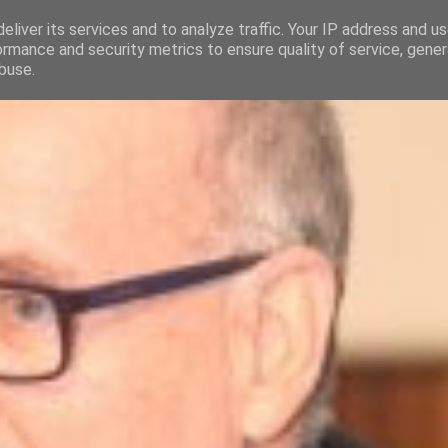
eliver its services and to analyze traffic. Your IP address and u
ormance and security metrics to ensure quality of service, gene
buse.