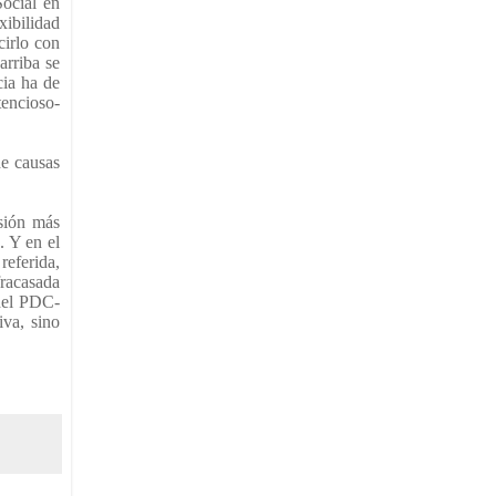
Social en
xibilidad
cirlo con
arriba se
cia ha de
tencioso-
de causas
isión más
. Y en el
referida,
racasada
 del PDC-
iva, sino