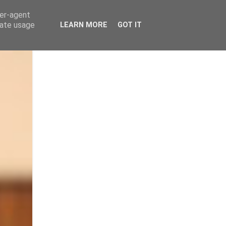
ser-agent
rate usage
LEARN MORE
GOT IT