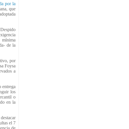
da por la
lana, que
 adoptada
 “Despido
exigencia
e mínima
da- de la
tivo, por
esa Foysa
levados a
o entrega
nguir los
rcantil o
ado en la
 destacar
ltas el 7
tencia de