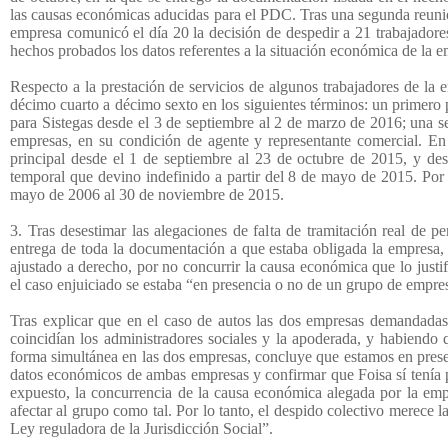
las causas económicas aducidas para el PDC. Tras una segunda reunión
empresa comunicó el día 20 la decisión de despedir a 21 trabajadores,
hechos probados los datos referentes a la situación económica de la e
Respecto a la prestación de servicios de algunos trabajadores de la
décimo cuarto a décimo sexto en los siguientes términos: un primero 
para Sistegas desde el 3 de septiembre al 2 de marzo de 2016; una se
empresas, en su condición de agente y representante comercial. En 
principal desde el 1 de septiembre al 23 de octubre de 2015, y de
temporal que devino indefinido a partir del 8 de mayo de 2015. Por f
mayo de 2006 al 30 de noviembre de 2015.
3. Tras desestimar las alegaciones de falta de tramitación real de p
entrega de toda la documentación a que estaba obligada la empresa, 
ajustado a derecho, por no concurrir la causa económica que lo justi
el caso enjuiciado se estaba “en presencia o no de un grupo de empresa
Tras explicar que en el caso de autos las dos empresas demandadas 
coincidían los administradores sociales y la apoderada, y habiendo 
forma simultánea en las dos empresas, concluye que estamos en presenc
datos económicos de ambas empresas y confirmar que Foisa sí tenía pé
expuesto, la concurrencia de la causa económica alegada por la empl
afectar al grupo como tal. Por lo tanto, el despido colectivo merece l
Ley reguladora de la Jurisdicción Social”.