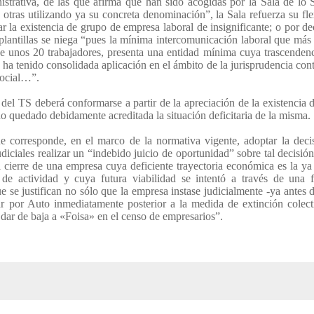
strativa, de las que afirma que han sido acogidas por la Sala de lo 
tras utilizando ya su concreta denominación”, la Sala refuerza su fle
ar la existencia de grupo de empresa laboral de insignificante; o por de
e plantillas se niega “pues la mínima intercomunicación laboral que más 
de unos 20 trabajadores, presenta una entidad mínima cuya trascenden
e ha tenido consolidada aplicación en el ámbito de la jurisprudencia con
Social…”.
 del TS deberá conformarse a partir de la apreciación de la existencia 
o quedado debidamente acreditada la situación deficitaria de la misma.
e corresponde, en el marco de la normativa vigente, adoptar la dec
iciales realizar un “indebido juicio de oportunidad” sobre tal decisión
el cierre de una empresa cuya deficiente trayectoria económica es la ya 
de actividad y cuya futura viabilidad se intentó a través de una f
ue se justifican no sólo que la empresa instase judicialmente -ya antes
ar por Auto inmediatamente posterior a la medida de extinción colect
dar de baja a «Foisa» en el censo de empresarios”.