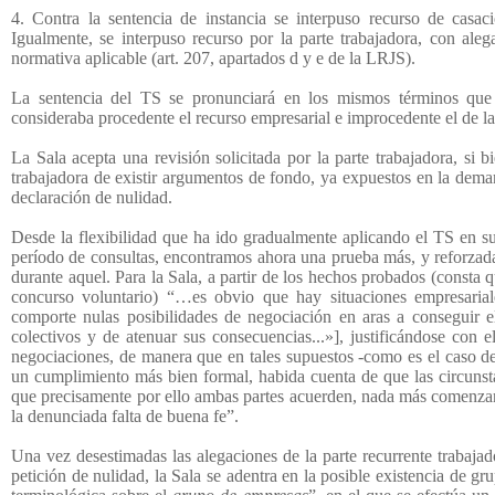
4. Contra la sentencia de instancia se interpuso recurso de casac
Igualmente, se interpuso recurso por la parte trabajadora, con ale
normativa aplicable (art. 207, apartados d y e de la LRJS).
La sentencia del TS se pronunciará en los mismos términos que l
consideraba procedente el recurso empresarial e improcedente el de la
La Sala acepta una revisión solicitada por la parte trabajadora, si b
trabajadora de existir argumentos de fondo, ya expuestos en la demand
declaración de nulidad.
Desde la flexibilidad que ha ido gradualmente aplicando el TS en sup
período de consultas, encontramos ahora una prueba más, y reforzada, 
durante aquel. Para la Sala, a partir de los hechos probados (consta
concurso voluntario) “…es obvio que hay situaciones empresaria
comporte nulas posibilidades de negociación en aras a conseguir el
colectivos y de atenuar sus consecuencias...»], justificándose con 
negociaciones, de manera que en tales supuestos -como es el caso deb
un cumplimiento más bien formal, habida cuenta de que las circunstan
que precisamente por ello ambas partes acuerden, nada más comenzar l
la denunciada falta de buena fe”.
Una vez desestimadas las alegaciones de la parte recurrente trabajad
petición de nulidad, la Sala se adentra en la posible existencia de 