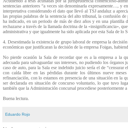
Acudiendo a tesis acuñadas por la jurisprudencia contencioso-admini
sentencias anteriores “a veces sin denominarla expresamente…, y en o
interpretativa considerando el dato que llevó al TSJ andaluz a apreci
las propias palabras de la sentencia del alto tribunal, la confusión d
ha indicado, en un periodo de más de diez años y en una plantilla 
rechazarse a través de la llamada doctrina de la «insignificancia», qu
administrativa y que igualmente ha sido aplicada por esta Sala de lo 
4. Desestimada la existencia de grupo laboral de empresa la decisión
económicas que justificaran la decisión de la empresa Foigas, habiend
No pierde ocasión la Sala de recordar que es a la empresa a la qu
adecuada para salvaguardar sus intereses, no pudiendo los órganos jud
caso de auto, para la Sala ese indebido juicio sería el de “censurar 
con caída libre en las pérdidas durante los últimos nueve meses 
refinanciación, con lo estamos en presencia de una situación en la q
ser declarada en situación de concurso voluntario, lo que tuvo lug
también que la Administración concursal procediese posteriormente a 
Buena lectura.
Eduardo Rojo