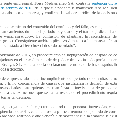
 la parte empresarial, Foisa Mediterráneo SA, contra la
sentencia dicta
3 de febrero de 2016,
de la que fue ponente la magistrada Ana Mª Orel
 a cabo por la empresa, y confirma la validez jurídica de la decisión
n conocimiento del contenido del conflicto y del fallo, es el siguiente:
anteamientos durante el periodo negociador y el trámite judicial. La 
de «empresa-grupo». La confusión de plantillas. Intrascendencia d
l grupo. Consiguiente ámbito aplicativo -limitado a la empresa afecta
ara «ajustado a Derecho» el despido acordado”.
e noviembre de 2015, en procedimiento de impugnación de despido colec
bajadoras en el procedimiento de despido colectivo instado por la empr
istegas SL, solicitando la declaración de nulidad de los despidos l
ados a derecho.
o de empresas laboral, el incumplimiento del período de consultas, la n
 y la no concurrencia de causas que justificaran la decisión de exti
resas citadas, para quienes era manifiesta la inexistencia de grupo me
te a las extinciones que se había respetado el procedimiento regul
 tomar tal decisión.
a, a cuya lectura íntegra remito a todas las personas interesadas, cabe
eptiembre de 2015, celebrándose la primera reunión del período de consu
ho probado segundo y que vendría a demostrar según la empresa la exis