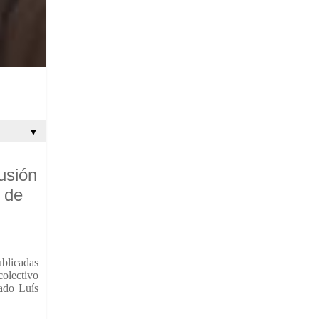
▼
usión
S de
ublicadas
colectivo
rado Luís