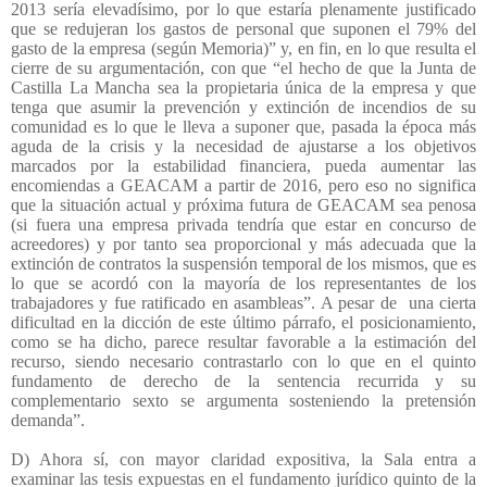
2013 sería elevadísimo, por lo que estaría plenamente justificado
que se redujeran los gastos de personal que suponen el 79% del
gasto de la empresa (según Memoria)” y, en fin, en lo que resulta el
cierre de su argumentación, con que “el hecho de que la Junta de
Castilla La Mancha sea la propietaria única de la empresa y que
tenga que asumir la prevención y extinción de incendios de su
comunidad es lo que le lleva a suponer que, pasada la época más
aguda de la crisis y la necesidad de ajustarse a los objetivos
marcados por la estabilidad financiera, pueda aumentar las
encomiendas a GEACAM a partir de 2016, pero eso no significa
que la situación actual y próxima futura de GEACAM sea penosa
(si fuera una empresa privada tendría que estar en concurso de
acreedores) y por tanto sea proporcional y más adecuada que la
extinción de contratos la suspensión temporal de los mismos, que es
lo que se acordó con la mayoría de los representantes de los
trabajadores y fue ratificado en asambleas”. A pesar de
una cierta
dificultad en la dicción de este último párrafo, el posicionamiento,
como se ha dicho, parece resultar favorable a la estimación del
recurso, siendo necesario contrastarlo con lo que en el quinto
fundamento de derecho de la sentencia recurrida y su
complementario sexto se argumenta sosteniendo la pretensión
demanda”.
D) Ahora sí, con mayor claridad expositiva, la Sala entra a
examinar las tesis expuestas en el fundamento jurídico quinto de la