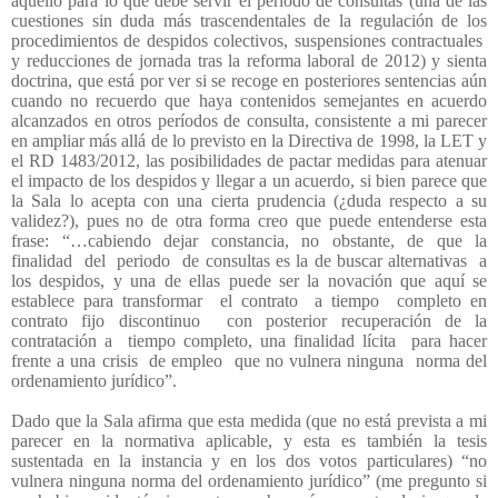
aquello para lo que debe servir el período de consultas (una de las
cuestiones sin duda más trascendentales de la regulación de los
procedimientos de despidos colectivos, suspensiones contractuales
y reducciones de jornada tras la reforma laboral de 2012) y sienta
doctrina, que está por ver si se recoge en posteriores sentencias aún
cuando no recuerdo que haya contenidos semejantes en acuerdo
alcanzados en otros períodos de consulta, consistente a mi parecer
en ampliar más allá de lo previsto en la Directiva de 1998, la LET y
el RD 1483/2012, las posibilidades de pactar medidas para atenuar
el impacto de los despidos y llegar a un acuerdo, si bien parece que
la Sala lo acepta con una cierta prudencia (¿duda respecto a su
validez?), pues no de otra forma creo que puede entenderse esta
frase: “…cabiendo dejar constancia, no obstante, de que la
finalidad
del
periodo
de consultas es la de buscar alternativas
a
los despidos, y una de ellas puede ser la novación que aquí se
establece para transformar
el contrato
a tiempo
completo en
contrato fijo discontinuo
con posterior recuperación de la
contratación a
tiempo completo, una finalidad lícita
para hacer
frente a una crisis
de empleo
que no vulnera ninguna
norma del
ordenamiento jurídico”.
Dado que la Sala afirma que esta medida (que no está prevista a mi
parecer en la normativa aplicable, y esta es también la tesis
sustentada en la instancia y en los dos votos particulares) “no
vulnera ninguna norma del ordenamiento jurídico” (me pregunto si