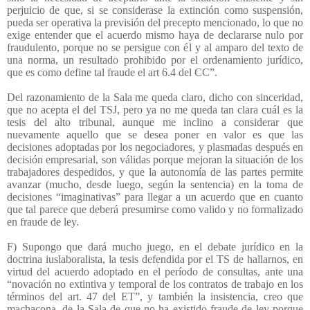
perjuicio de que, si se considerase la extinción como suspensión,
pueda ser operativa la previsión del precepto mencionado, lo que no
exige entender que el acuerdo mismo haya de declararse nulo por
fraudulento, porque no se persigue con él y al amparo del texto de
una norma, un resultado prohibido por el ordenamiento jurídico,
que es como define tal fraude el art 6.4 del CC”.
Del razonamiento de la Sala me queda claro, dicho con sinceridad,
que no acepta el del TSJ, pero ya no me queda tan clara cuál es la
tesis del alto tribunal, aunque me inclino a considerar que
nuevamente aquello que se desea poner en valor es que las
decisiones adoptadas por los negociadores, y plasmadas después en
decisión empresarial, son válidas porque mejoran la situación de los
trabajadores despedidos, y que la autonomía de las partes permite
avanzar (mucho, desde luego, según la sentencia) en la toma de
decisiones “imaginativas” para llegar a un acuerdo que en cuanto
que tal parece que deberá presumirse como valido y no formalizado
en fraude de ley.
F) Supongo que dará mucho juego, en el debate jurídico en la
doctrina iuslaboralista, la tesis defendida por el TS de hallarnos, en
virtud del acuerdo adoptado en el período de consultas, ante una
“novación no extintiva y temporal de los contratos de trabajo en los
términos del art. 47 del ET”, y también la insistencia, creo que
machacona, de la Sala de que no ha existido fraude de ley porque