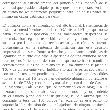
corresponde al estricto ámbito del principio de autonomía de la
voluntad que preside cualquier pacto y que ha de respetarse en tanto
en cuanto no sea claramente perjudicial para una de las partes del
mismo sin causa justificada para ello”.
E) Sigamos con la argumentación del alto tribunal. La sentencia de
instancia entendió vulnerado el art. 53.1 de la LET porque no se
había puesto a disposición de los trabajadores despedidos la
indemnización legalmente debida con el argumento de que se
sustituía por la promesa de recolocación, y en efecto se razona
profusamente en la sentencia de instancia que esta decisión
empresarial no es conforme
a derecho y que plantea problemas de
legalidad en cuanto que bajo la apariencia de una extinción habría
una suspensión temporal del contratos que no se habría tramitado
correctamente. Pues no, nuevamente la Sala enmienda la plana al
TSJ y da un relevante valor jurídico a lo que las partes acordaron y
con sus efectos correspondientes sobre los trabajadores despedidos
(no es la tesis del TS la que han defendido algunas muy rigurosas
sentencias de TSJ, y recuerdo algunas al respecto de los de Castilla-
La Mancha y País Vasco, que he comentado en el blog). En un
razonamiento que se me alcanza, cuando menos, muy sorprendente
en el estricto plano del análisis jurídico, la Sala afirma que no
comparte la tesis del TSJ porque “el acuerdo en este punto no
supone la libre decisión de los trabajadores de ninguna extinción
sino la necesidad de aceptarlo ante la situación existente y sin