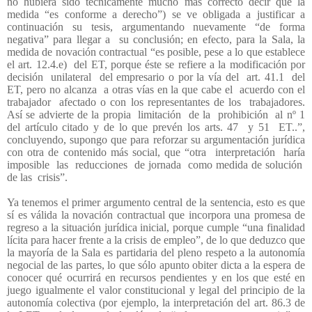
no hubiera sido técnicamente mucho más correcto decir que la
medida “es conforme a derecho”) se ve obligada a justificar a
continuación su tesis, argumentando nuevamente “de forma
negativa” para llegar a
su conclusión; en efecto, para la Sala, la
medida de novación contractual “es posible, pese a lo que establece
el art. 12.4.e)
del ET, porque éste se refiere a la modificación por
decisión
unilateral
del empresario o por la vía del
art. 41.1
del
ET, pero no alcanza
a otras vías en la que cabe el
acuerdo con el
trabajador
afectado o con los representantes de los
trabajadores.
Así se advierte de la propia
limitación
de la
prohibición
al nº 1
del artículo citado y de lo que prevén los arts. 47
y 51
ET..”,
concluyendo, supongo que para reforzar su argumentación jurídica
con otra de contenido más social, que “otra
interpretación
haría
imposible
las
reducciones
de jornada
como medida de solución
de las
crisis”.
Ya tenemos el primer argumento central de la sentencia, esto es que
sí es válida la novación contractual que incorpora una promesa de
regreso a la situación jurídica inicial, porque cumple “una finalidad
lícita para hacer frente a la crisis de empleo”, de lo que deduzco que
la mayoría de la Sala es partidaria del pleno respeto a la autonomía
negocial de las partes, lo que sólo apunto obiter dicta a la espera de
conocer qué ocurrirá en recursos pendientes y en los que esté en
juego igualmente el valor constitucional y legal del principio de la
autonomía colectiva (por ejemplo, la interpretación del art. 86.3 de