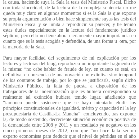
la causa, haciendo suya la Sala la tesis del Ministerio Fiscal. Dicho
con toda sinceridad, de la lectura de la compleja sentencia no me
queda muy claro en algunos momentos si es la Sala la que expone
su propia argumentación o bien hace simplemente suyas las tesis del
Ministerio Fiscal y se limita a reproducir su parecer, y he tenido
estas dudas especialmente en la lectura del fundamento jurídico
séptimo, pero ello no tiene ahora ciertamente mayor importancia en
cuanto que es la tesis acogida y defendida, de una forma u
otra, por
la mayoría de la Sala.
Para mayor facilidad del seguimiento de mi explicación por los
lectores y lectoras del blog, reproduzco un importante fragmento de
la misma: “no cabe hablar de fraude de ley, en cuanto se está, en
definitiva, en presencia de una novación no extintiva sino temporal
de los contratos de trabajo, por lo que se justificaría, según dicho
Ministerio Público, la falta de puesta a disposición de los
trabajadores de la indemnización que les hubiera correspondido si
realmente tal extinción hubiera tenido lugar, añadiendo que
“tampoco puede sostenerse que se haya intentado eludir los
principios constitucionales de igualdad, mérito y capacidad ni la ley
presupuestaria de Castilla-La Mancha”, concluyendo, tras exponer
la, de modo sostenido, decreciente situación económica positiva de
la demandada entre 2008 y 2011 y un resultado ya negativo en los
cinco primeros meses de 2012, con que “no hace falta ser un
experto economista para deducir que el nivel de pérdidas en el año