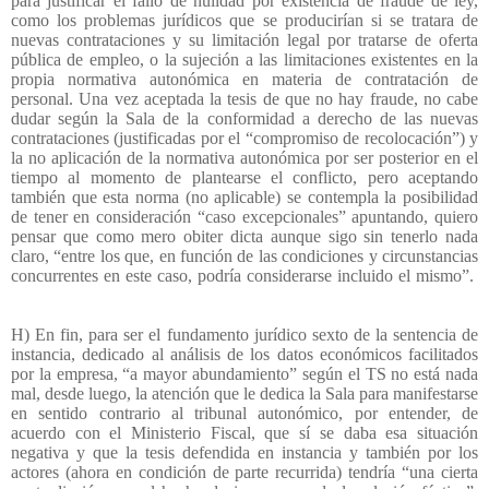
para justificar el fallo de nulidad por existencia de fraude de ley,
como los problemas jurídicos que se producirían si se tratara de
nuevas contrataciones y su limitación legal por tratarse de oferta
pública de empleo, o la sujeción a las limitaciones existentes en la
propia normativa autonómica en materia de contratación de
personal. Una vez aceptada la tesis de que no hay fraude, no cabe
dudar según la Sala de la conformidad a derecho de las nuevas
contrataciones (justificadas por el “compromiso de recolocación”) y
la no aplicación de la normativa autonómica por ser posterior en el
tiempo al momento de plantearse el conflicto, pero aceptando
también que esta norma (no aplicable) se contempla la posibilidad
de tener en consideración “caso excepcionales” apuntando, quiero
pensar que como mero obiter dicta aunque sigo sin tenerlo nada
claro, “entre los que, en función de las condiciones y circunstancias
concurrentes en este caso, podría considerarse incluido el mismo”.
H) En fin, para ser el fundamento jurídico sexto de la sentencia de
instancia, dedicado al análisis de los datos económicos facilitados
por la empresa, “a mayor abundamiento” según el TS no está nada
mal, desde luego, la atención que le dedica la Sala para manifestarse
en sentido contrario al tribunal autonómico, por entender, de
acuerdo con el Ministerio Fiscal, que sí se daba esa situación
negativa y que la tesis defendida en instancia y también por los
actores (ahora en condición de parte recurrida) tendría “una cierta