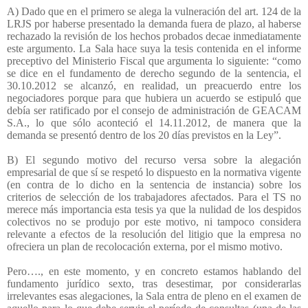
A) Dado que en el primero se alega la vulneración del art. 124 de la
LRJS por haberse presentado la demanda fuera de plazo, al haberse
rechazado la revisión de los hechos probados decae inmediatamente
este argumento. La Sala hace suya la tesis contenida en el informe
preceptivo del Ministerio Fiscal que argumenta lo siguiente: “como
se dice en el fundamento de derecho segundo de la sentencia, el
30.10.2012 se alcanzó, en realidad, un preacuerdo entre los
negociadores porque para que hubiera un acuerdo se estipuló que
debía ser ratificado por el consejo de administración de GEACAM
S.A., lo que sólo aconteció el 14.11.2012, de manera que la
demanda se presentó dentro de los 20 días previstos en la Ley”.
B) El segundo motivo del recurso versa sobre la alegación
empresarial de que sí se respetó lo dispuesto en la normativa vigente
(en contra de lo dicho en la sentencia de instancia) sobre los
criterios de selección de los trabajadores afectados. Para el TS no
merece más importancia esta tesis ya que la nulidad de los despidos
colectivos no se produjo por este motivo, ni tampoco considera
relevante a efectos de la resolución del litigio que la empresa no
ofreciera un plan de recolocación externa, por el mismo motivo.
Pero…., en este momento, y en concreto estamos hablando del
fundamento jurídico sexto, tras desestimar, por considerarlas
irrelevantes esas alegaciones, la Sala entra de pleno en el examen de