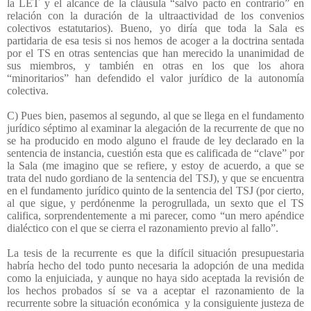
la LET y el alcance de la cláusula “salvo pacto en contrario” en
relación con la duración de la ultraactividad de los convenios
colectivos estatutarios). Bueno, yo diría que toda la Sala es
partidaria de esa tesis si nos hemos de acoger a la doctrina sentada
por el TS en otras sentencias que han merecido la unanimidad de
sus miembros, y también en otras en los que los ahora
“minoritarios” han defendido el valor jurídico de la autonomía
colectiva.
C) Pues bien, pasemos al segundo, al que se llega en el fundamento
jurídico séptimo al examinar la alegación de la recurrente de que no
se ha producido en modo alguno el fraude de ley declarado en la
sentencia de instancia, cuestión esta que es calificada de “clave” por
la Sala (me imagino que se refiere, y estoy de acuerdo, a que se
trata del nudo gordiano de la sentencia del TSJ), y que se encuentra
en el fundamento jurídico quinto de la sentencia del TSJ (por cierto,
al que sigue, y perdónenme la perogrullada, un sexto que el TS
califica, sorprendentemente a mi parecer, como “un mero apéndice
dialéctico con el que se cierra el razonamiento previo al fallo”.
La tesis de la recurrente es que la difícil situación presupuestaria
habría hecho del todo punto necesaria la adopción de una medida
como la enjuiciada, y aunque no haya sido aceptada la revisión de
los hechos probados sí se va a aceptar el razonamiento de la
recurrente sobre la situación económica
y la consiguiente justeza de