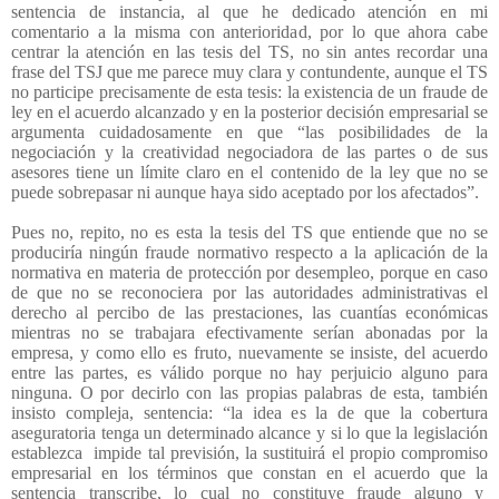
sentencia de instancia, al que he dedicado atención en mi
comentario a la misma con anterioridad, por lo que ahora cabe
centrar la atención en las tesis del TS, no sin antes recordar una
frase del TSJ que me parece muy clara y contundente, aunque el TS
no participe precisamente de esta tesis: la existencia de un fraude de
ley en el acuerdo alcanzado y en la posterior decisión empresarial se
argumenta cuidadosamente en que “las posibilidades de la
negociación y la creatividad negociadora de las partes o de sus
asesores tiene un límite claro en el contenido de la ley que no se
puede sobrepasar ni aunque haya sido aceptado por los afectados”.
Pues no, repito, no es esta la tesis del TS que entiende que no se
produciría ningún fraude normativo respecto a la aplicación de la
normativa en materia de protección por desempleo, porque en caso
de que no se reconociera por las autoridades administrativas el
derecho al percibo de las prestaciones, las cuantías económicas
mientras no se trabajara efectivamente serían abonadas por la
empresa, y como ello es fruto, nuevamente se insiste, del acuerdo
entre las partes, es válido porque no hay perjuicio alguno para
ninguna. O por decirlo con las propias palabras de esta, también
insisto compleja, sentencia: “la idea es la de que la cobertura
aseguratoria tenga un determinado alcance y si lo que la legislación
establezca
impide tal previsión, la sustituirá el propio compromiso
empresarial en los términos que constan en el acuerdo que la
sentencia transcribe, lo cual no constituye fraude alguno y